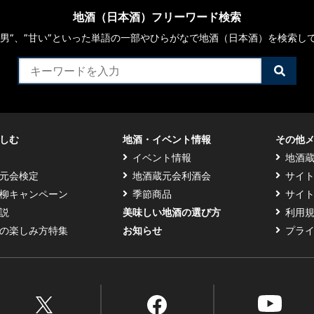
地酒（日本酒）フリーワード検索
や“男”、”甘い”といった単語の一部やひらがなで地酒（日本酒）を検索し
検
索
す
る
しむ
地酒・イベント情報
その他
イベント情報
地酒
元会検定
地酒蔵元会利酒会
サイ
柳キャンペーン
季節商品
サイ
説
美味しい地酒の選び方
利用
の楽しみ方特集
お知らせ
プラ