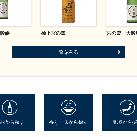
吟醸
極上宮の雪
宮の雪 大吟
一覧をみる
柄から探す
香り・味から探す
地域から探