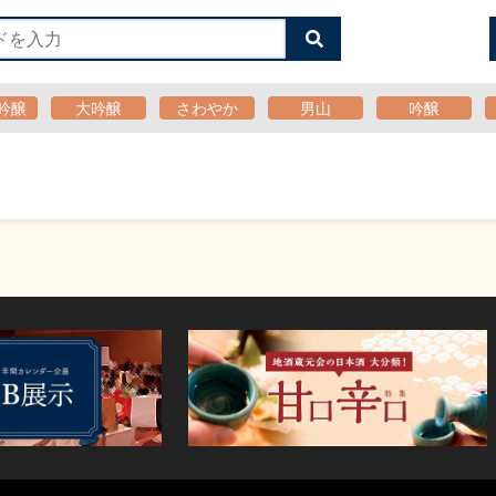
検
索
す
る
吟醸
大吟醸
さわやか
男山
吟醸