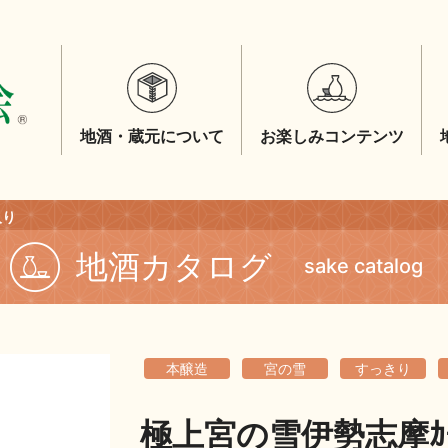
地酒・蔵元について
お楽しみコンテンツ
入り
地酒カタログ
sake catalog
本醸造
宮の雪
すっきり
極上宮の雪伊勢志摩ｶｰ