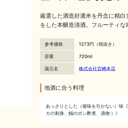
厳選した酒造好適米を丹念に精白
をした本醸造清酒。フルーティな
参考価格
1273円（税抜き）
容量
720ml
蔵元名
株式会社宮﨑本店
地酒に合う料理
あっさりとした（後味を引かない）味《
カの刺身、鰯のポン酢煮、漬物 ）》