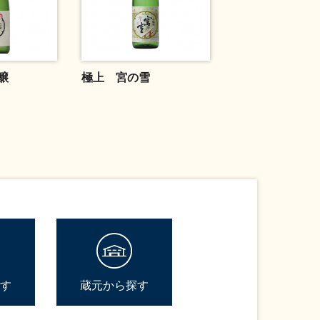
醸
極上 宮の雪
す
蔵元から探す