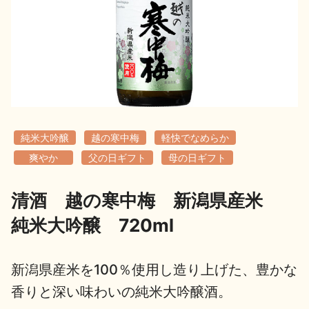
地酒用語集
地酒解体新書
お楽しみコンテンツ
純米大吟醸
越の寒中梅
軽快でなめらか
爽やか
父の日ギフト
母の日ギフト
清酒 越の寒中梅 新潟県産米
歳時記
地酒蔵元会検定
純米大吟醸 720ml
新潟県産米を100％使用し造り上げた、豊かな
香りと深い味わいの純米大吟醸酒。