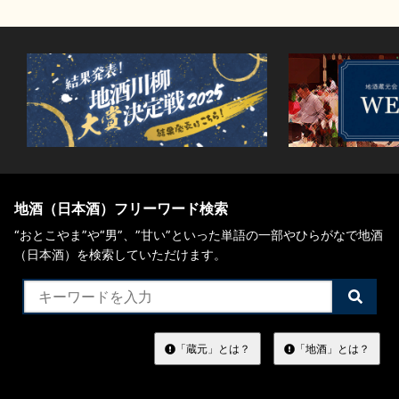
地酒（日本酒）フリーワード検索
“おとこやま”や“男”、”甘い”といった単語の一部やひらがなで地酒
（日本酒）を検索していただけます。
検
索
す
る
「蔵元」とは？
「地酒」とは？