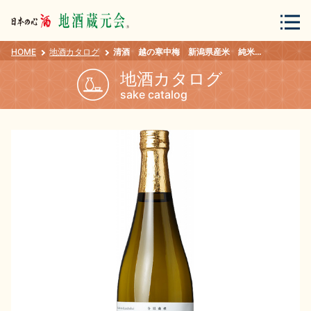
HOME
地酒カタログ
清酒 越の寒中梅 新潟県産米 純米大吟醸 720ml
会員登録
ログイン
地酒カタログ
sake catalog
地酒・蔵元について
蔵元紀行
地酒カタログ