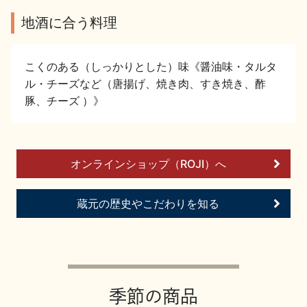
イベント情報TOP
新商品・おすすめ商品
地酒に合う料理
こくのある（しっかりとした）味《醤油味・タルタ
ル・チーズなど（唐揚げ、焼き肉、すき焼き、酢
豚、チーズ ）》
季節の商品
イベント情報
オンラインショップ（ROJI）へ
蔵元の歴史やこだわりを知る
地酒蔵元会WEB展示会
地酒蔵元会利酒会
美味しい地酒の選び方
季節の商品
地酒蔵元会とは