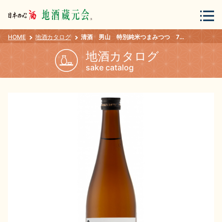
HOME
地酒カタログ
清酒 男山 特別純米つまみつつ 720ml
会員登録
ログイン
地酒カタログ
sake catalog
地酒・蔵元について
蔵元紀行
地酒カタログ