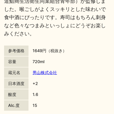
道鮨商生活衛生同業組合青年部）が監修しま
した。喉ごしがよくスッキリとした味わいで
地酒川柳
地酒小説
食中酒にぴったりです。寿司はもちろん刺身
など色々なつまみといっしょにどうぞお楽し
みください。
日本酒の楽しみ方特集
参考価格
1649円（税抜き）
容量
720ml
蔵元名
男山株式会社
地酒・イベント情報
日本酒度
+2
酸度
1.6
Alc.度
15