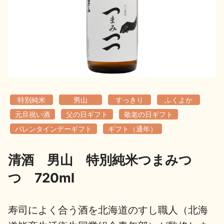
地酒用語集
地酒解体新書
お楽しみコンテンツ
特別純米
男山
すっきり
ふくよか
元旦祝い酒
父の日ギフト
敬老の日ギフト
バレンタインデーギフト
ギフト（通年）
清酒 男山 特別純米つまみつ
歳時記
地酒蔵元会検定
つ 720ml
寿司によく合う酒を北海道のすし職人（北海