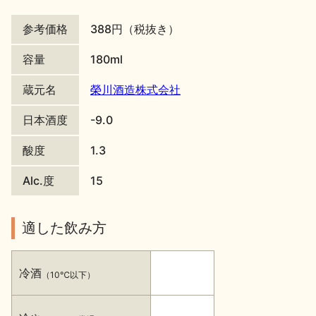
地酒川柳
地酒小説
参考価格
388円（税抜き）
容量
180ml
蔵元名
榮川酒造株式会社
日本酒度
-9.0
日本酒の楽しみ方特集
酸度
1.3
Alc.度
15
地酒・イベント情報
適した飲み方
冷酒
（10℃以下）