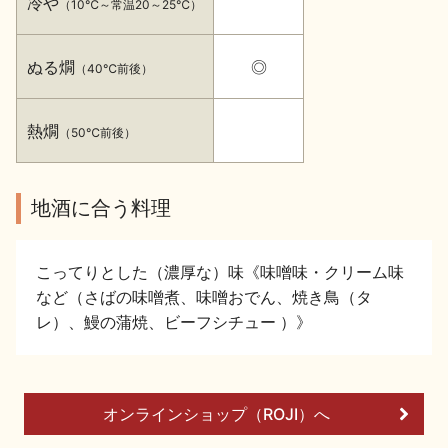
冷や
（10℃～常温20～25℃）
イベント情報TOP
新商品・おすすめ商品
ぬる燗
◎
（40℃前後）
熱燗
（50℃前後）
季節の商品
イベント情報
地酒に合う料理
こってりとした（濃厚な）味《味噌味・クリーム味
など（さばの味噌煮、味噌おでん、焼き鳥（タ
レ）、鰻の蒲焼、ビーフシチュー ）》
地酒蔵元会WEB展示会
地酒蔵元会利酒会
オンラインショップ（ROJI）へ
美味しい地酒の選び方
地酒蔵元会とは