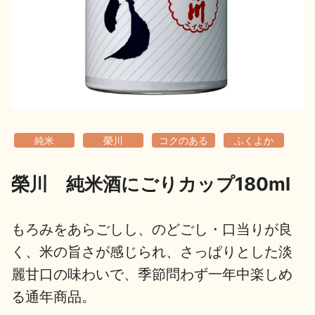
地酒用語集
地酒解体新書
お楽しみコンテンツ
純米
榮川
コクのある
ふくよか
榮川 純米酒にごりカップ180ml
歳時記
地酒蔵元会検定
もろみをあらごしし、のどごし・口当りが良
く、米の旨さが感じられ、さっぱりとした淡
麗甘口の味わいで、季節問わず一年中楽しめ
る通年商品。