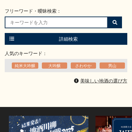
フリーワード・曖昧検索：
検
索
す
る
詳細検索
人気のキーワード：
純米大吟醸
大吟醸
さわやか
男山
美味しい地酒の選び方