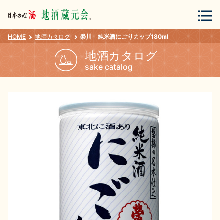
HOME
地酒カタログ
榮川 純米酒にごりカップ180ml
会員登録
ログイン
地酒カタログ
sake catalog
地酒・蔵元について
蔵元紀行
地酒カタログ