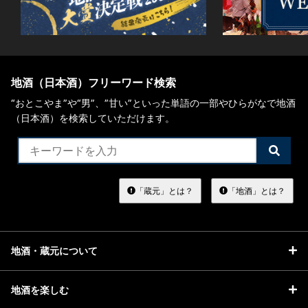
地酒（日本酒）フリーワード検索
“おとこやま”や“男”、”甘い”といった単語の一部やひらがなで地酒
（日本酒）を検索していただけます。
検
索
す
る
「蔵元」とは？
「地酒」とは？
地酒・蔵元について
地酒を楽しむ