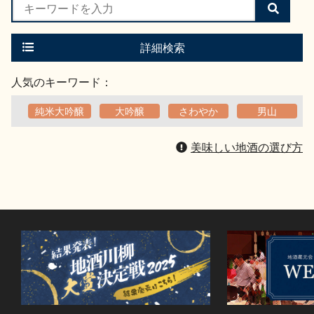
検
索
す
る
詳細検索
人気のキーワード：
純米大吟醸
大吟醸
さわやか
男山
美味しい地酒の選び方