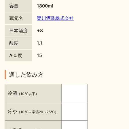
容量
1800ml
地酒川柳
地酒小説
蔵元名
榮川酒造株式会社
日本酒度
+8
酸度
1.1
Alc.度
15
日本酒の楽しみ方特集
適した飲み方
地酒・イベント情報
冷酒
（10℃以下）
冷や
（10℃～常温20～25℃）