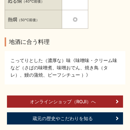
ぬる燗
（40℃前後）
イベント情報TOP
新商品・おすすめ商品
熱燗
◎
（50℃前後）
地酒に合う料理
季節の商品
イベント情報
こってりとした（濃厚な）味《味噌味・クリーム味
など（さばの味噌煮、味噌おでん、焼き鳥（タ
レ）、鰻の蒲焼、ビーフシチュー ）》
地酒蔵元会WEB展示会
地酒蔵元会利酒会
オンラインショップ（ROJI）へ
蔵元の歴史やこだわりを知る
美味しい地酒の選び方
地酒蔵元会とは