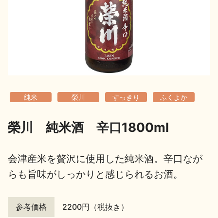
地酒用語集
地酒解体新書
お楽しみコンテンツ
純米
榮川
すっきり
ふくよか
榮川 純米酒 辛口1800ml
歳時記
地酒蔵元会検定
会津産米を贅沢に使用した純米酒。辛口なが
らも旨味がしっかりと感じられるお酒。
参考価格
2200円（税抜き）