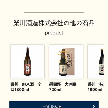
お問い合わせ
榮川酒造株式会社の他の商品
product
榮川 純米酒 辛
榮四郎 大吟醸
榮川 特別
口1800ml
720ml
1800ml 
一覧をみる