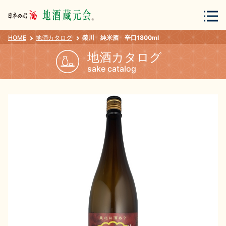
HOME
地酒カタログ
榮川 純米酒 辛口1800ml
会員登録
ログイン
地酒カタログ
sake catalog
地酒・蔵元について
蔵元紀行
地酒カタログ