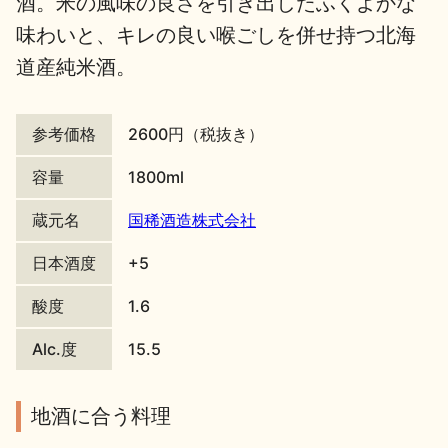
酒。米の風味の良さを引き出したふくよかな
味わいと、キレの良い喉ごしを併せ持つ北海
地酒川柳
地酒小説
道産純米酒。
参考価格
2600円（税抜き）
容量
1800ml
日本酒の楽しみ方特集
蔵元名
国稀酒造株式会社
日本酒度
+5
地酒・イベント情報
酸度
1.6
Alc.度
15.5
地酒に合う料理