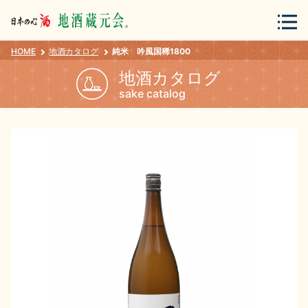
HOME
地酒カタログ
純米 吟風国稀1800
会員登録
ログイン
地酒カタログ
sake catalog
地酒・蔵元について
蔵元紀行
地酒カタログ