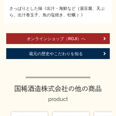
イベント情報TOP
新商品・おすすめ商品
さっぱりとした味《出汁・海鮮など（湯豆腐、天ぷ
ら、出汁巻玉子、魚の塩焼き、牡蠣 ）》
オンラインショップ（ROJI）へ
季節の商品
イベント情報
蔵元の歴史やこだわりを知る
地酒蔵元会WEB展示会
地酒蔵元会利酒会
国稀酒造株式会社の他の商品
product
美味しい地酒の選び方
地酒蔵元会とは