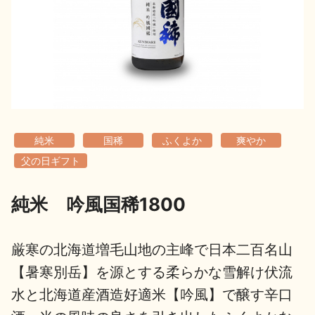
地酒用語集
地酒解体新書
お楽しみコンテンツ
純米
国稀
ふくよか
爽やか
父の日ギフト
純米 吟風国稀1800
歳時記
地酒蔵元会検定
厳寒の北海道増毛山地の主峰で日本二百名山
【暑寒別岳】を源とする柔らかな雪解け伏流
水と北海道産酒造好適米【吟風】で醸す辛口