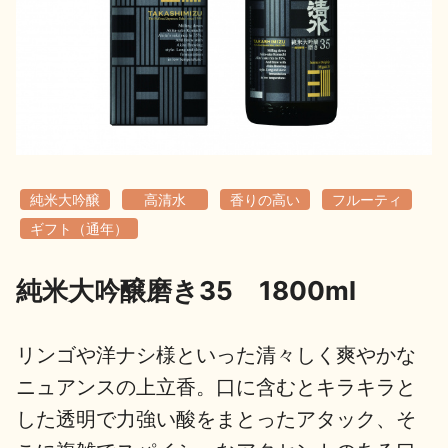
地酒用語集
地酒解体新書
お楽しみコンテンツ
純米大吟醸
高清水
香りの高い
フルーティ
ギフト（通年）
純米大吟醸磨き35 1800ml
歳時記
地酒蔵元会検定
リンゴや洋ナシ様といった清々しく爽やかな
ニュアンスの上立香。口に含むとキラキラと
した透明で力強い酸をまとったアタック、そ