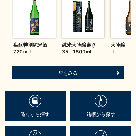
お問い合わせ
生酛特別純米酒
純米大吟醸磨き
大吟醸 ３
720ｍｌ
35 1800ml
ｌ
一覧をみる
造りから探す
銘柄から探す