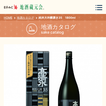
HOME
地酒カタログ
純米大吟醸磨き35 1800ml
会員登録
ログイン
地酒カタログ
sake catalog
地酒・蔵元について
蔵元紀行
地酒カタログ