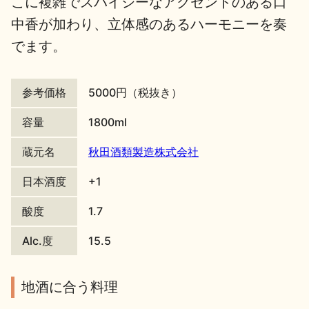
こに複雑でスパイシーなアクセントのある口
中香が加わり、立体感のあるハーモニーを奏
地酒川柳
地酒小説
でます。
参考価格
5000円（税抜き）
容量
1800ml
日本酒の楽しみ方特集
蔵元名
秋田酒類製造株式会社
日本酒度
+1
地酒・イベント情報
酸度
1.7
Alc.度
15.5
地酒に合う料理