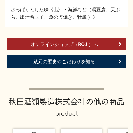
イベント情報TOP
新商品・おすすめ商品
さっぱりとした味《出汁・海鮮など（湯豆腐、天ぷ
ら、出汁巻玉子、魚の塩焼き、牡蠣 ）》
オンラインショップ（ROJI）へ
季節の商品
イベント情報
蔵元の歴史やこだわりを知る
地酒蔵元会WEB展示会
地酒蔵元会利酒会
秋田酒類製造株式会社の他の商品
product
美味しい地酒の選び方
地酒蔵元会とは