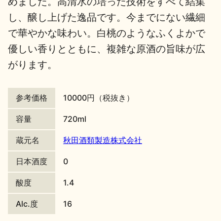
めました。高清水の培った技術をすべて結集
し、醸し上げた逸品です。今までにない繊細
地酒川柳
地酒小説
で華やかな味わい。白桃のようなふくよかで
優しい香りとともに、複雑な原酒の旨味が広
がります。
参考価格
10000円（税抜き）
日本酒の楽しみ方特集
容量
720ml
蔵元名
秋田酒類製造株式会社
地酒・イベント情報
日本酒度
0
酸度
1.4
Alc.度
16