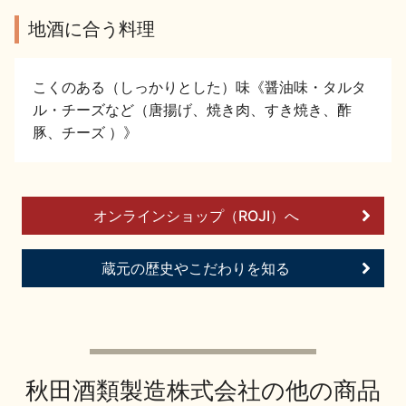
イベント情報TOP
新商品・おすすめ商品
地酒に合う料理
こくのある（しっかりとした）味《醤油味・タルタ
ル・チーズなど（唐揚げ、焼き肉、すき焼き、酢
豚、チーズ ）》
季節の商品
イベント情報
オンラインショップ（ROJI）へ
蔵元の歴史やこだわりを知る
地酒蔵元会WEB展示会
地酒蔵元会利酒会
美味しい地酒の選び方
秋田酒類製造株式会社の他の商品
地酒蔵元会とは