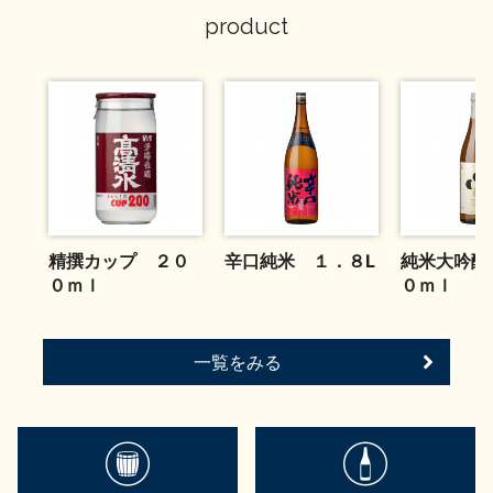
お問い合わせ
product
精撰カップ ２０
辛口純米 １．８L
純米大吟醸
０ｍｌ
０ｍｌ
一覧をみる