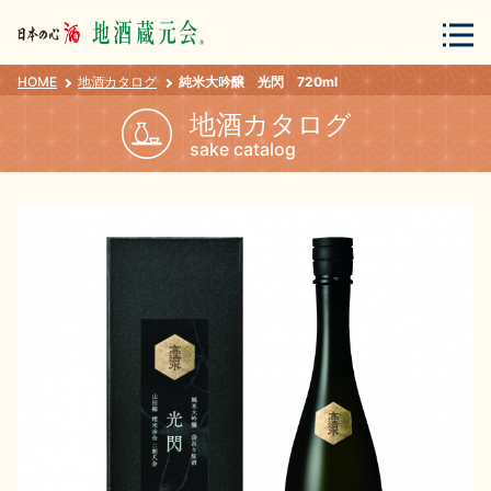
HOME
地酒カタログ
純米大吟醸 光閃 720ml
会員登録
ログイン
地酒カタログ
sake catalog
地酒・蔵元について
蔵元紀行
地酒カタログ