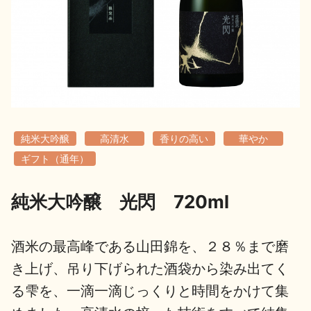
地酒用語集
地酒解体新書
お楽しみコンテンツ
純米大吟醸
高清水
香りの高い
華やか
ギフト（通年）
純米大吟醸 光閃 720ml
歳時記
地酒蔵元会検定
酒米の最高峰である山田錦を、２８％まで磨
き上げ、吊り下げられた酒袋から染み出てく
る雫を、一滴一滴じっくりと時間をかけて集