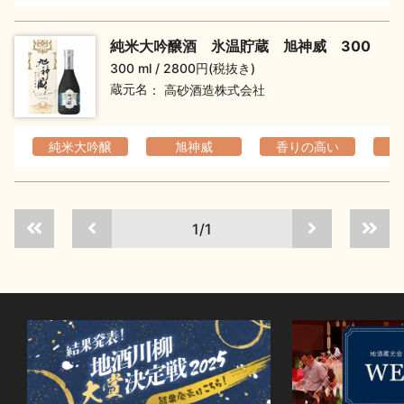
イベント情報TOP
新商品・おすすめ商品
純米大吟醸酒 氷温貯蔵 旭神威 300
300 ml
2800円(税抜き)
蔵元名
高砂酒造株式会社
純米大吟醸
旭神威
香りの高い
フ
季節の商品
イベント情報
1/1
地酒蔵元会WEB展示会
地酒蔵元会利酒会
美味しい地酒の選び方
地酒蔵元会とは