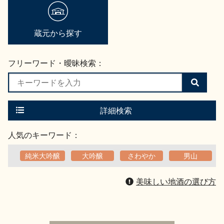
地酒用語集
地酒解体新書
蔵元から探す
フリーワード・曖昧検索：
お楽しみコンテンツ
検
索
す
る
詳細検索
人気のキーワード：
純米大吟醸
大吟醸
さわやか
男山
歳時記
地酒蔵元会検定
美味しい地酒の選び方