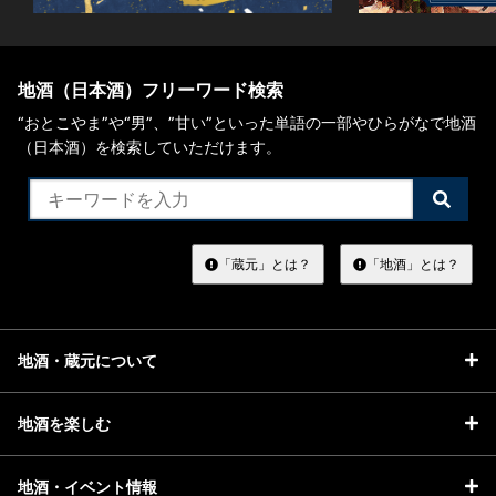
お問い合わせ
地酒（日本酒）フリーワード検索
“おとこやま”や“男”、”甘い”といった単語の一部やひらがなで地酒
（日本酒）を検索していただけます。
検
索
す
る
「蔵元」とは？
「地酒」とは？
地酒・蔵元について
地酒を楽しむ
地酒・イベント情報