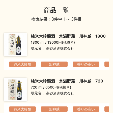
地酒川柳
地酒小説
商品一覧
検索結果：3件中 1～ 3件目
純米大吟醸酒 氷温貯蔵 旭神威 1800
1800 ml
13000円(税抜き)
蔵元名
高砂酒造株式会社
日本酒の楽しみ方特集
純米大吟醸
旭神威
香りの高い
フ
地酒・イベント情報
純米大吟醸酒 氷温貯蔵 旭神威 720
720 ml
6500円(税抜き)
蔵元名
高砂酒造株式会社
純米大吟醸
旭神威
香りの高い
フ