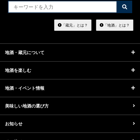
イベント情報TOP
新商品・おすすめ商品
検
索
す
る
「蔵元」とは？
「地酒」とは？
地酒・蔵元について
季節の商品
イベント情報
地酒を楽しむ
地酒・イベント情報
地酒蔵元会WEB展示会
地酒蔵元会利酒会
美味しい地酒の選び方
お知らせ
美味しい地酒の選び方
地酒蔵元会とは