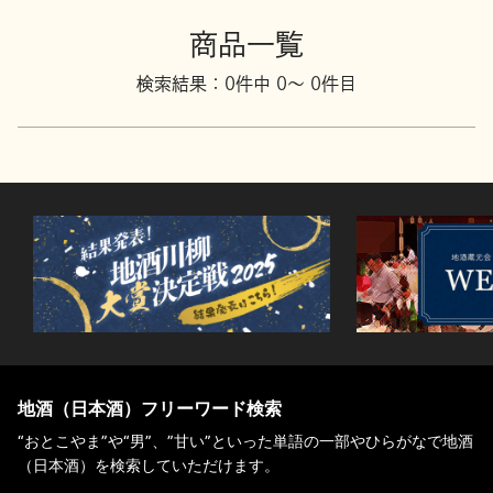
地酒川柳
地酒小説
商品一覧
検索結果：0件中 0～ 0件目
日本酒の楽しみ方特集
地酒・イベント情報
地酒（日本酒）フリーワード検索
“おとこやま”や“男”、”甘い”といった単語の一部やひらがなで地酒
（日本酒）を検索していただけます。