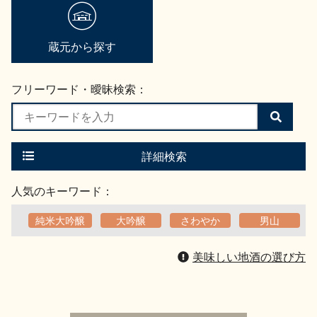
地酒用語集
地酒解体新書
蔵元から探す
フリーワード・曖昧検索：
お楽しみコンテンツ
検
索
す
る
詳細検索
人気のキーワード：
純米大吟醸
大吟醸
さわやか
男山
歳時記
地酒蔵元会検定
美味しい地酒の選び方