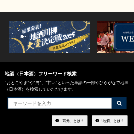
地酒川柳
地酒小説
日本酒の楽しみ方特集
地酒（日本酒）フリーワード検索
“おとこやま”や“男”、”甘い”といった単語の一部やひらがなで地酒
地酒・イベント情報
（日本酒）を検索していただけます。
検
索
す
る
「蔵元」とは？
「地酒」とは？