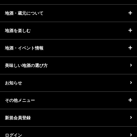
イベント情報TOP
新商品・おすすめ商品
地酒・蔵元について
地酒を楽しむ
地酒・イベント情報
季節の商品
イベント情報
美味しい地酒の選び方
お知らせ
その他メニュー
地酒蔵元会WEB展示会
地酒蔵元会利酒会
新規会員登録
美味しい地酒の選び方
地酒蔵元会とは
ログイン