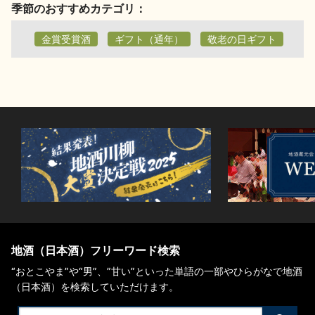
季節のおすすめカテゴリ：
金賞受賞酒
ギフト（通年）
敬老の日ギフト
地酒用語集
地酒解体新書
お楽しみコンテンツ
歳時記
地酒蔵元会検定
地酒（日本酒）フリーワード検索
“おとこやま”や“男”、”甘い”といった単語の一部やひらがなで地酒
（日本酒）を検索していただけます。