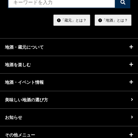
検
索
地酒川柳
地酒小説
す
る
「蔵元」とは？
「地酒」とは？
地酒・蔵元について
日本酒の楽しみ方特集
地酒を楽しむ
地酒・イベント情報
地酒・イベント情報
美味しい地酒の選び方
お知らせ
その他メニュー