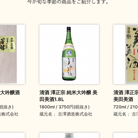
今が旬な季節の商品をご紹介します。
 大吟醸酒
清酒 澤正宗 純米大吟醸 美
清酒 澤正
田美酒1.8L
美田美酒 7
(税抜き)
1800ml
3750円(税抜き)
720ml
21
蔵元名
蔵元名
造株式会社
古澤酒造株式会社
古