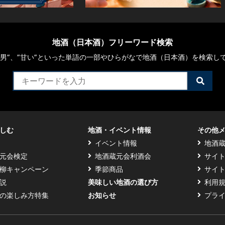
地酒（日本酒）フリーワード検索
や“男”、”甘い”といった単語の一部やひらがなで地酒（日本酒）を検索し
検
索
す
る
しむ
地酒・イベント情報
その他
イベント情報
地酒
元会検定
地酒蔵元会利酒会
サイ
柳キャンペーン
季節商品
サイ
説
美味しい地酒の選び方
利用
の楽しみ方特集
お知らせ
プラ