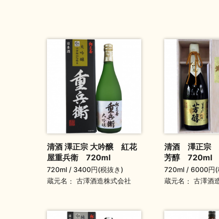
清酒 澤正宗 大吟醸 紅花
清酒 澤正宗
屋重兵衛 720ml
芳醇 720ml
720ml
3400円(税抜き)
720ml
6000円
蔵元名
蔵元名
古澤酒造株式会社
古澤酒