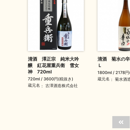
清酒 澤正宗 純米大吟
清酒 菊水の辛
醸 紅花屋重兵衛 雪女
Ｌ
神 720ml
1800ml
2178円
720ml
3600円(税抜き)
蔵元名
菊水酒
蔵元名
古澤酒造株式会社