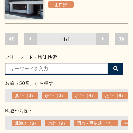
山口県
地酒川柳
地酒小説
1/1
フリーワード・曖昧検索
日本酒の楽しみ方特集
検
索
す
名前（50音）から探す
る
地酒・イベント情報
あ 行（9）
か 行（9）
さ 行（4）
た 行（6）
地域から探す
北海道（3）
東北（9）
関東・甲信越（14）
中部