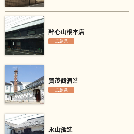
地酒用語集
地酒解体新書
醉心山根本店
広島県
お楽しみコンテンツ
賀茂鶴酒造
広島県
歳時記
地酒蔵元会検定
永山酒造