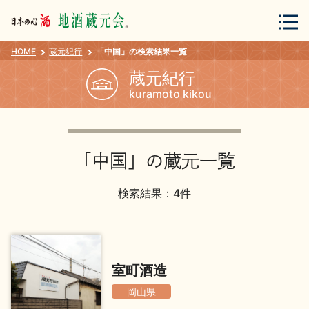
HOME
蔵元紀行
「中国」の検索結果一覧
会員登録
ログイン
蔵元紀行
kuramoto kikou
地酒・蔵元について
「中国」の蔵元一覧
検索結果：4件
蔵元紀行
地酒カタログ
室町酒造
岡山県