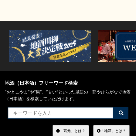
イベント情報TOP
新商品・おすすめ商品
季節の商品
イベント情報
地酒（日本酒）フリーワード検索
“おとこやま”や“男”、”甘い”といった単語の一部やひらがなで地酒
（日本酒）を検索していただけます。
地酒蔵元会WEB展示会
地酒蔵元会利酒会
検
索
す
美味しい地酒の選び方
る
「蔵元」とは？
「地酒」とは？
地酒蔵元会とは