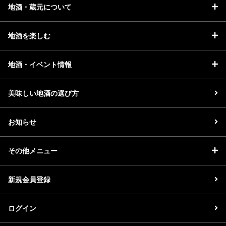
イベント情報TOP
新商品・おすすめ商品
地酒・蔵元について
地酒を楽しむ
地酒・イベント情報
季節の商品
イベント情報
美味しい地酒の選び方
お知らせ
その他メニュー
地酒蔵元会WEB展示会
地酒蔵元会利酒会
新規会員登録
ログイン
美味しい地酒の選び方
地酒蔵元会とは