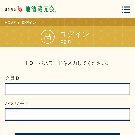
HOME
ログイン
会員登録
ログイン
ログイン
login
地酒・蔵元について
ＩＤ・パスワードを入力してください。
会員ID
パスワード
蔵元紀行
地酒カタログ