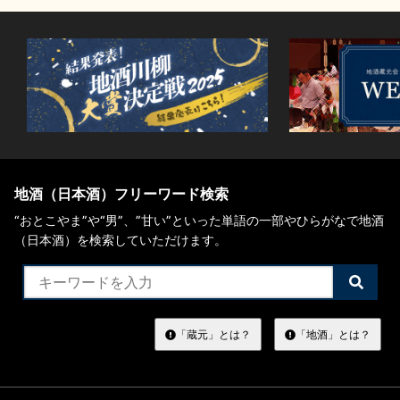
地酒川柳
地酒小説
日本酒の楽しみ方特集
地酒（日本酒）フリーワード検索
“おとこやま”や“男”、”甘い”といった単語の一部やひらがなで地酒
（日本酒）を検索していただけます。
地酒・イベント情報
検
索
す
る
「蔵元」とは？
「地酒」とは？