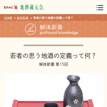
HOME
解体新書
若者の思う地酒の定義って何？
会員登録
ログイン
解体新書
profound knowledge
地酒・蔵元について
若者の思う地酒の定義って何？
解体新書 第15回
蔵元紀行
地酒カタログ