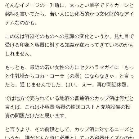
そんなイメージの一升瓶に、太っとい筆字でドッカーンと
銘柄を書いてたら、若い人には化石的かつ文化財的なアイ
テムなのかも。
この辺は容器そのものへの意識の変化というか、見た目で
受ける印象と容器に対する知識が変わってきているのかも
しれません。
もっとも、最近の若い女性の方にセクハラマガイに「もっ
と牛乳壜からコカ・コーラ（の壜）にならなきゃ」と言っ
たら、通 じませんでした、はい。 えー、再び閑話休題。
では地方で売られている地酒の普通酒のカップ酒は何だと
言えば、これは小容量 容器の輸送コストと充填設備の投
資の問題だけだと思います。
と言うより、その前段として、カップ酒に対するニーズと
いうか、誰がどんな時に必要としている容器サイズなのか