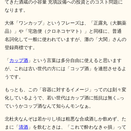
てきた酒蔵の小容量 充填設備への投資とのコスト問題に
なります。
大体「ワンカップ」というフレーズは、「正露丸（大鵬薬
品）」や「宅急便（クロネコヤマト）」と同様に、普通
名詞化して一般に使われていますが、灘の「大関」さんの
登録商標です。
「
カップ酒
」という言葉は多分自由に使えると思います
が、これは古い世代の方には「コップ酒」を連想させるよ
うです。
もっとも、この「容器に対するイメージ」ってのは刻々変
化しているようで、若い世代はカップ酒に抵抗は無く‥っ
ていうかコップ酒なんて知らんモンなぁ。
北杜夫なんぞは若かりし頃は粗悪な合成酒しか飲めず、た
まに「
清酒
」を飲むときは、「これで酔わなきゃ損」って