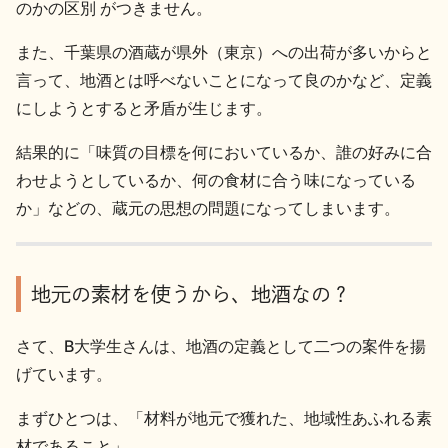
のかの区別 がつきません。
イベント情報TOP
新商品・おすすめ商品
また、千葉県の酒蔵が県外（東京）への出荷が多いからと
言って、地酒とは呼べないことになって良のかなど、定義
にしようとすると矛盾が生じます。
結果的に「味質の目標を何においているか、誰の好みに合
季節の商品
イベント情報
わせようとしているか、何の食材に合う味になっている
か」などの、蔵元の思想の問題になってしまいます。
地元の素材を使うから、地酒なの？
地酒蔵元会WEB展示会
地酒蔵元会利酒会
さて、B大学生さんは、地酒の定義として二つの案件を揚
げています。
美味しい地酒の選び方
まずひとつは、「材料が地元で獲れた、地域性あふれる素
地酒蔵元会とは
材であること」