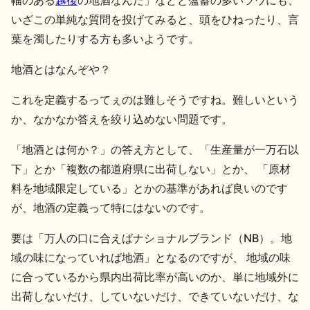
幅のある
越後
の地酒なんだ」などと薀蓄の多いツウにも、
いざこの単純な質問を投げてみると、頭をひねったり、言
地酒川柳
地酒小説
葉を濁したりする方も多いようです。
地酒とはなんぞや？
これを定義するってぇのは難しそうですね。難しいという
か、なかなか答えを絞り込めない問題です。
日本酒の楽しみ方特集
「地酒とは何か？」の答え方として、「生産量が一万石以
下」とか「複数の都道府県に出荷しない」とか、 「原材
料を地域限定している」とかの基準があれば良いのです
地酒・イベント情報
が、地酒の定義って特にはないのです。
要は「万人の口に合えばナショナルブランド（NB）。地
域の味になっていれば地酒」となるのですが、 地域の味
に合っているから県内出荷比率が高いのか、単に地域外に
出荷しないだけ、していないだけ、できていないだけ、な