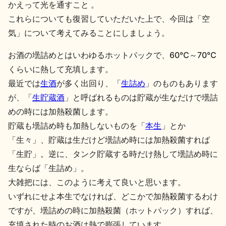
かえって光を通すこと 。
地酒川柳
地酒小説
これらについても復習していただいた上で、今回は「空
気」について考えてみることにしましょう。
お酒の壜詰めとはいわゆるホットパックで、60℃～70℃
くらいに熱して充填します。
最近では
生酒
が多く出回り、「
生詰め
」のものもあります
が、「
生貯蔵酒
」と呼ばれるものは貯蔵が生なだけで壜詰
日本酒の楽しみ方特集
めの時には加熱殺菌します。
貯蔵も壜詰め時も加熱しないものを「
本生
」とか
「生々」、貯蔵は生だけど壜詰め時には加熱殺菌すれば
地酒・イベント情報
「生貯」。逆に、タンク貯蔵する時だけ熱して壜詰め時に
生ならば「生詰め」。
大雑把には、このように考えて良いと思います。
いずれにせよ本生でなければ、どこかで加熱殺菌するわけ
ですが、壜詰めの時に加熱殺菌（ホットパック）すれば、
充填された時のお酒は熱で膨張しています。