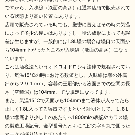
イベント情報TOP
新商品・おすすめ商品
ですから、入味線（液面の高さ）は通常店頭で販売されて
いる状態より高い位置 にあります。
店頭で販売されている時でも、厳密に言えばその時の気温
によって多少の違いはありますし、壜の成形によっても誤
差は生じますが、一般的には1.8L壜の場合は壜口の天面か
ら104mm下がったところが入味線（液面の高さ）になっ
季節の商品
イベント情報
ています。
これは酒税法というオドロオドロシキ法律で規程されてお
り、気温15℃の時における数値とし、入味線は壜の外底
部から２９１ｍｍ、容器の王冠部から液面までの空間の長
さ（空積深）は104mm、てな規定になってます。
また、気温15℃で天面から104mmまで液体が入ってたら
地酒蔵元会WEB展示会
地酒蔵元会利酒会
正しく1.8L入ってる容器ですよという証明として、１.8Ｌ
壜の壜底より少し上のあたりへ1800mlの表記やガラス壜
美味しい地酒の選び方
の製造工場記号、金型番号とともに “正”の字を丸で囲った
地酒蔵元会とは
マークが掘り込まれています。