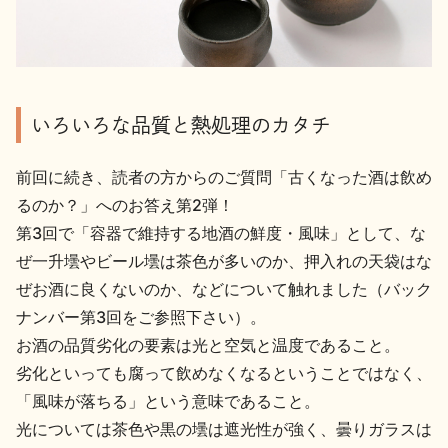
地酒用語集
地酒解体新書
いろいろな品質と熱処理のカタチ
お楽しみコンテンツ
前回に続き、読者の方からのご質問「古くなった酒は飲め
るのか？」へのお答え第2弾！
第3回で「容器で維持する地酒の鮮度・風味」として、な
ぜ一升壜やビール壜は茶色が多いのか、押入れの天袋はな
ぜお酒に良くないのか、などについて触れました（バック
ナンバー第3回をご参照下さい）。
歳時記
地酒蔵元会検定
お酒の品質劣化の要素は光と空気と温度であること。
劣化といっても腐って飲めなくなるということではなく、
「風味が落ちる」という意味であること。
光については茶色や黒の壜は遮光性が強く、曇りガラスは