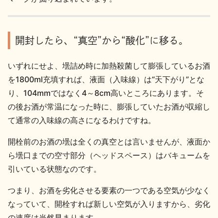
お問い合わせ
開封したら、“真空”から“酸化”に移る。
いずれにせよ、壜詰め時に加熱殺菌して膨張しているお酒
を1800ml充填すれば、液面（入味線）は“天下がり”とな
り、104mmではなく4～8cm高いところにあります。そ
の後お酒が常温になった時に、膨張していたお酒が収縮し
て通常の入味線の高さになるわけですね。
開栓前のお酒の壜は全くの真空とは言いませんが、液面か
ら壜口までの空寸部分（ヘッドスペース）はバキュームを
引いている状態なのです。
つまり、お酒を劣化させる要素の一つである空気が少なく
なっていて、開栓すれば新しい空気が入りますから、劣化
の速度は当然早まります。