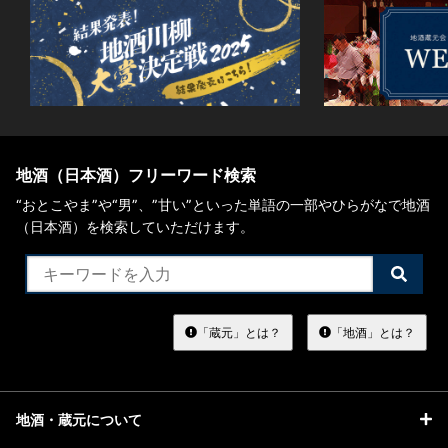
地酒（日本酒）フリーワード検索
“おとこやま”や“男”、”甘い”といった単語の一部やひらがなで地酒
（日本酒）を検索していただけます。
検
索
す
る
「蔵元」とは？
「地酒」とは？
地酒・蔵元について