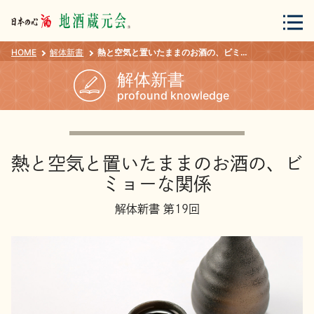
HOME
解体新書
熱と空気と置いたままのお酒の、ビミョーな関係
会員登録
ログイン
解体新書
profound knowledge
地酒・蔵元について
熱と空気と置いたままのお酒の、ビ
ミョーな関係
解体新書 第19回
蔵元紀行
地酒カタログ