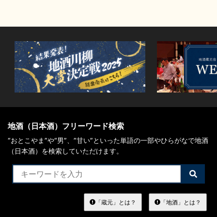
地酒（日本酒）フリーワード検索
“おとこやま”や“男”、”甘い”といった単語の一部やひらがなで地酒
（日本酒）を検索していただけます。
検
索
す
る
「蔵元」とは？
「地酒」とは？