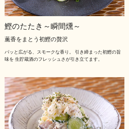
イベント情報TOP
新商品・おすすめ商品
鰹のたたき～瞬間燻～
薫香をまとう初鰹の贅沢
季節の商品
イベント情報
パッと広がる、スモークな香り。 引き締まった初鰹の旨
味を 生貯蔵酒のフレッシュさが引き立てます。
地酒蔵元会WEB展示会
地酒蔵元会利酒会
美味しい地酒の選び方
地酒蔵元会とは