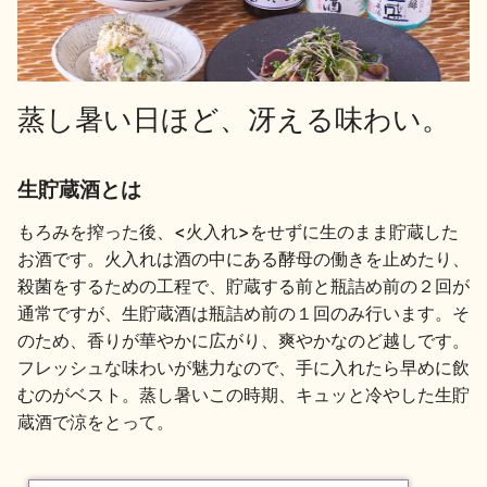
地酒用語集
地酒解体新書
蒸し暑い日ほど、冴える味わい。
お楽しみコンテンツ
生貯蔵酒とは
もろみを搾った後、<火入れ>をせずに生のまま貯蔵した
お酒です。火入れは酒の中にある酵母の働きを止めたり、
殺菌をするための工程で、貯蔵する前と瓶詰め前の２回が
通常ですが、生貯蔵酒は瓶詰め前の１回のみ行います。そ
のため、香りが華やかに広がり、爽やかなのど越しです。
歳時記
地酒蔵元会検定
フレッシュな味わいが魅力なので、手に入れたら早めに飲
むのがベスト。蒸し暑いこの時期、キュッと冷やした生貯
蔵酒で涼をとって。