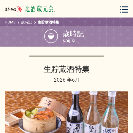
HOME
歳時記
生貯蔵酒特集
会員登録
ログイン
歳時記
saijiki
地酒・蔵元について
生貯蔵酒特集
2026 年6月
蔵元紀行
地酒カタログ