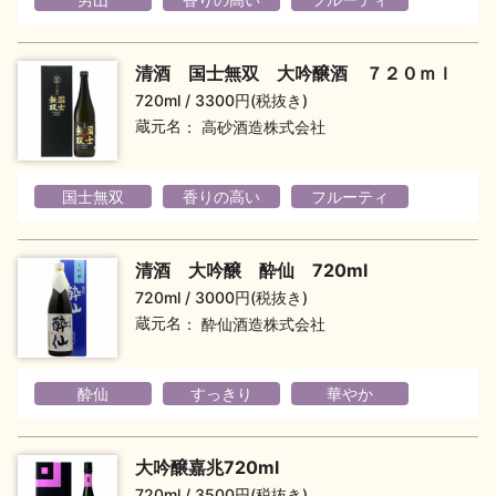
地酒用語集
地酒解体新書
清酒 国士無双 大吟醸酒 ７２０ｍｌ
720ml
3300円(税抜き)
蔵元名
高砂酒造株式会社
お楽しみコンテンツ
国士無双
香りの高い
フルーティ
清酒 大吟醸 酔仙 720ml
720ml
3000円(税抜き)
蔵元名
酔仙酒造株式会社
歳時記
地酒蔵元会検定
酔仙
すっきり
華やか
大吟醸嘉兆720ml
720ml
3500円(税抜き)