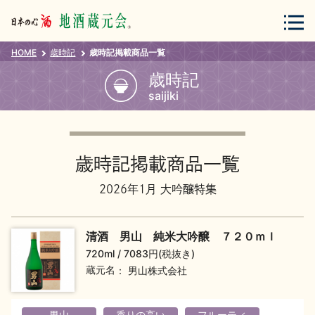
HOME
歳時記
歳時記掲載商品一覧
会員登録
ログイン
歳時記
saijiki
地酒・蔵元について
歳時記掲載商品一覧
2026年1月 大吟醸特集
清酒 男山 純米大吟醸 ７２０ｍｌ
蔵元紀行
地酒カタログ
720ml
7083円(税抜き)
蔵元名
男山株式会社
男山
香りの高い
フルーティ