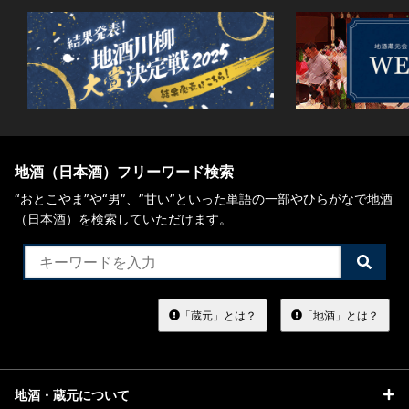
地酒（日本酒）フリーワード検索
“おとこやま”や“男”、”甘い”といった単語の一部やひらがなで地酒
（日本酒）を検索していただけます。
検
索
す
る
「蔵元」とは？
「地酒」とは？
地酒・蔵元について