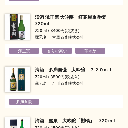
イベント情報TOP
新商品・おすすめ商品
清酒 澤正宗 大吟醸 紅花屋重兵衛
720ml
720ml
3400円(税抜き)
蔵元名
古澤酒造株式会社
季節の商品
イベント情報
澤正宗
香りの高い
華やか
清酒 多満自慢 大吟醸 ７２０ｍｌ
720ml
3500円(税抜き)
蔵元名
石川酒造株式会社
地酒蔵元会WEB展示会
地酒蔵元会利酒会
多満自慢
美味しい地酒の選び方
清酒 嘉泉 大吟醸「對鴎」 720ｍｌ
地酒蔵元会とは
720ml
4500円(税抜き)