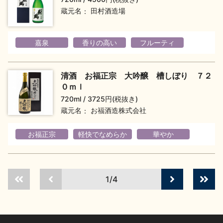
お問い合わせ
蔵元名
田村酒造場
嘉泉
香りの高い
フルーティ
清酒 お福正宗 大吟醸 槽しぼり ７２
０ｍｌ
720ml
3725円(税抜き)
蔵元名
お福酒造株式会社
お福正宗
軽快でなめらか
華やか
1/4