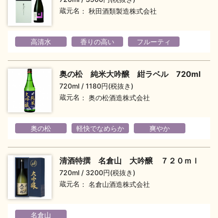
蔵元名
秋田酒類製造株式会社
地酒川柳
地酒小説
高清水
香りの高い
フルーティ
奥の松 純米大吟醸 紺ラベル 720ml
720ml
1180円(税抜き)
日本酒の楽しみ方特集
蔵元名
奥の松酒造株式会社
奥の松
軽快でなめらか
爽やか
地酒・イベント情報
清酒特撰 名倉山 大吟醸 ７２０ｍｌ
720ml
3200円(税抜き)
蔵元名
名倉山酒造株式会社
名倉山