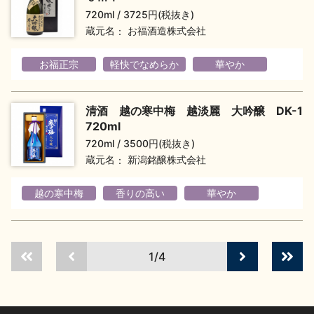
お問い合わせ
720ml
3725円(税抜き)
蔵元名
お福酒造株式会社
お福正宗
軽快でなめらか
華やか
清酒 越の寒中梅 越淡麗 大吟醸 DK-1
720ml
720ml
3500円(税抜き)
蔵元名
新潟銘醸株式会社
越の寒中梅
香りの高い
華やか
1/4