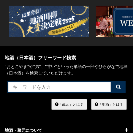
地酒（日本酒）フリーワード検索
“おとこやま”や“男”、”甘い”といった単語の一部やひらがなで地酒
（日本酒）を検索していただけます。
検
索
す
る
「蔵元」とは？
「地酒」とは？
地酒・蔵元について