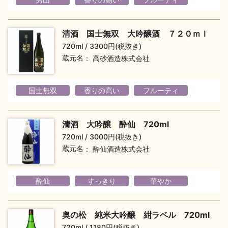
地酒用語集
地酒解体新書
清酒 国士無双 大吟醸酒 ７２０ｍｌ
720ml
3300円(税抜き)
蔵元名
高砂酒造株式会社
お楽しみコンテンツ
国士無双
香りの高い
フルーティ
清酒 大吟醸 酔仙 720ml
720ml
3000円(税抜き)
蔵元名
酔仙酒造株式会社
歳時記
地酒蔵元会検定
酔仙
すっきり
華やか
奥の松 純米大吟醸 紺ラベル 720ml
720ml
1180円(税抜き)