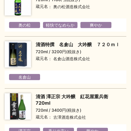
蔵元名
奥の松酒造株式会社
地酒川柳
地酒小説
奥の松
軽快でなめらか
爽やか
清酒特撰 名倉山 大吟醸 ７２０ｍｌ
720ml
3200円(税抜き)
日本酒の楽しみ方特集
蔵元名
名倉山酒造株式会社
名倉山
地酒・イベント情報
清酒 澤正宗 大吟醸 紅花屋重兵衛
720ml
720ml
3400円(税抜き)
蔵元名
古澤酒造株式会社
澤正宗
香りの高い
華やか