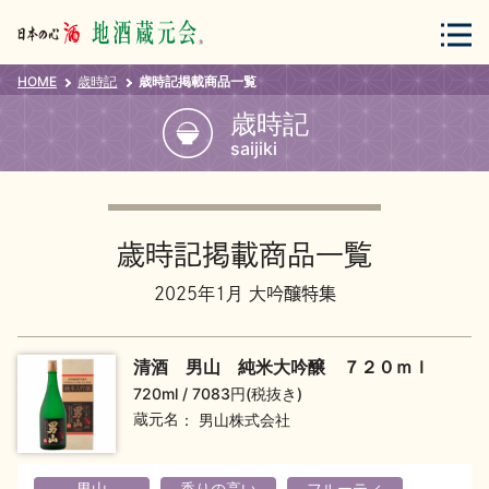
HOME
歳時記
歳時記掲載商品一覧
会員登録
ログイン
歳時記
saijiki
地酒・蔵元について
歳時記掲載商品一覧
2025年1月 大吟醸特集
清酒 男山 純米大吟醸 ７２０ｍｌ
蔵元紀行
地酒カタログ
720ml
7083円(税抜き)
蔵元名
男山株式会社
男山
香りの高い
フルーティ