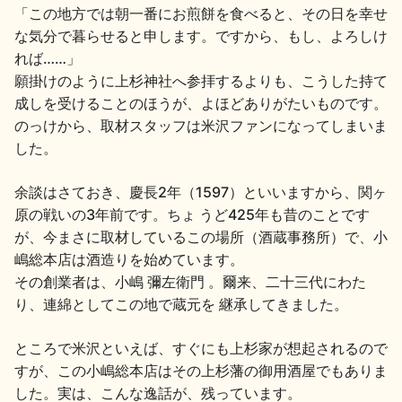
「この地方では朝一番にお煎餅を食べると、その日を幸せ
地酒川柳
地酒小説
な気分で暮らせると申します。ですから、もし、よろしけ
れば……」
願掛けのように上杉神社へ参拝するよりも、こうした持て
成しを受けることのほうが、よほどありがたいものです。
のっけから、取材スタッフは米沢ファンになってしまいま
した。
日本酒の楽しみ方特集
余談はさておき、慶長2年（1597）といいますから、関ヶ
原の戦いの3年前です。ちょ うど425年も昔のことです
が、今まさに取材しているこの場所（酒蔵事務所）で、小
地酒・イベント情報
嶋総本店は酒造りを始めています。
その創業者は、小嶋 彌左衛門 。爾来、二十三代にわた
り、連綿としてこの地で蔵元を 継承してきました。
ところで米沢といえば、すぐにも上杉家が想起されるので
すが、この小嶋総本店はその上杉藩の御用酒屋でもありま
した。実は、こんな逸話が、残っています。