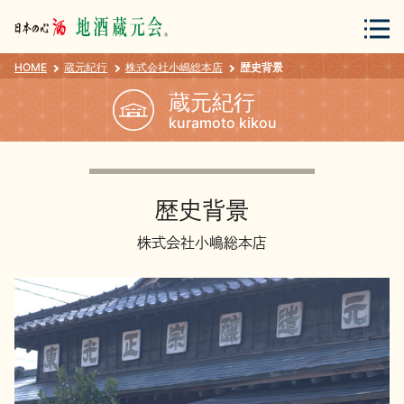
HOME
蔵元紀行
株式会社小嶋総本店
歴史背景
会員登録
ログイン
蔵元紀行
kuramoto kikou
地酒・蔵元について
歴史背景
株式会社小嶋総本店
蔵元紀行
地酒カタログ