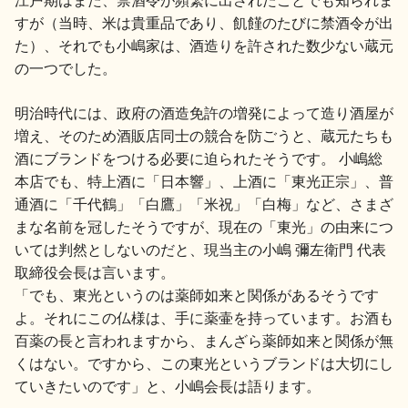
すが（当時、米は貴重品であり、飢饉のたびに禁酒令が出
た）、それでも小嶋家は、酒造りを許された数少ない蔵元
の一つでした。
明治時代には、政府の酒造免許の増発によって造り酒屋が
増え、そのため酒販店同士の競合を防ごうと、蔵元たちも
酒にブランドをつける必要に迫られたそうです。 小嶋総
本店でも、特上酒に「日本響」、上酒に「東光正宗」、普
通酒に「千代鶴」「白鷹」「米祝」「白梅」など、さまざ
まな名前を冠したそうですが、現在の「東光」の由来につ
いては判然としないのだと、現当主の小嶋 彌左衛門 代表
取締役会長は言います。
「でも、東光というのは薬師如来と関係があるそうです
よ。それにこの仏様は、手に薬壷を持っています。お酒も
百薬の長と言われますから、まんざら薬師如来と関係が無
くはない。ですから、この東光というブランドは大切にし
ていきたいのです」と、小嶋会長は語ります。