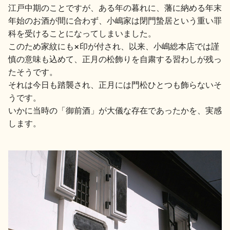
イベント情報TOP
新商品・おすすめ商品
江戸中期のことですが、ある年の暮れに、藩に納める年末
年始のお酒が間に合わず、小嶋家は閉門蟄居という重い罪
科を受けることになってしまいました。
このため家紋にも×印が付され、以来、小嶋総本店では謹
慎の意味も込めて、正月の松飾りを自粛する習わしが残っ
たそうです。
それは今日も踏襲され、正月には門松ひとつも飾らないそ
季節の商品
イベント情報
うです。
いかに当時の「御前酒」が大儀な存在であったかを、実感
します。
地酒蔵元会WEB展示会
地酒蔵元会利酒会
美味しい地酒の選び方
地酒蔵元会とは