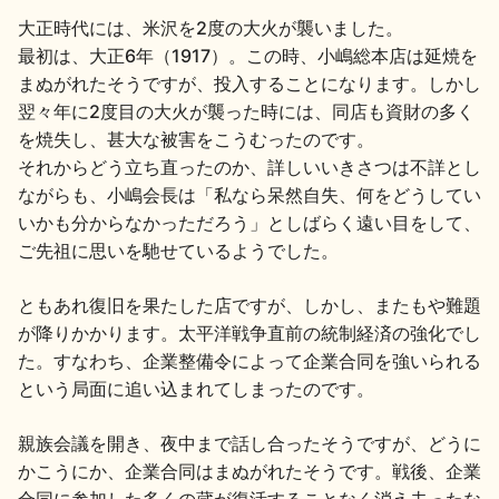
大正時代には、米沢を2度の大火が襲いました。
最初は、大正6年（1917）。この時、小嶋総本店は延焼を
まぬがれたそうですが、投入することになります。しかし
翌々年に2度目の大火が襲った時には、同店も資財の多く
を焼失し、甚大な被害をこうむったのです。
それからどう立ち直ったのか、詳しいいきさつは不詳とし
ながらも、小嶋会長は「私なら呆然自失、何をどうしてい
いかも分からなかっただろう」としばらく遠い目をして、
ご先祖に思いを馳せているようでした。
ともあれ復旧を果たした店ですが、しかし、またもや難題
が降りかかります。太平洋戦争直前の統制経済の強化でし
た。すなわち、企業整備令によって企業合同を強いられる
という局面に追い込まれてしまったのです。
親族会議を開き、夜中まで話し合ったそうですが、どうに
かこうにか、企業合同はまぬがれたそうです。戦後、企業
合同に参加した多くの蔵が復活することなく消え去ったな