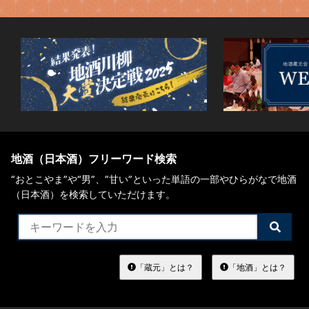
地酒（日本酒）フリーワード検索
“おとこやま”や“男”、”甘い”といった単語の一部やひらがなで地酒
（日本酒）を検索していただけます。
検
索
す
る
「蔵元」とは？
「地酒」とは？