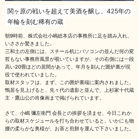
関ヶ原の戦いを超えて美酒を醸し、425年の
地酒用語集
地酒解体新書
年輪を刻む稀有の蔵
朝9時前、株式会社小嶋総本店の事務所に足を踏み入れ、
いささか驚きました。
お楽しみコンテンツ
三和土の左側には、スチール机にパソコンの並んだ何の変
哲もない事務所風景が覗いていますが、その右側には一段
高い20畳ほどの居間があって、年月を刻んだ囲炉裏が現
役で使われていました。
取材スタッフは、まず、この囲炉裏端に案内されました。
鴨居を見上げると、先々代の遺影と並んで、上杉家十代蔵
主・鷹山公の肖像画まで掲げられています。
歳時記
地酒蔵元会検定
さて、小嶋 彌左衛門 会長との挨拶を済ませ、今日これか
らの取材スケジュールを打ち合わせていると、いかにも物
腰の柔らかな奥様が、お茶と煎餅を運んで下さいました。