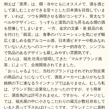
例えば「黒帯」は、燗・冷やともにオススメで、酒を酒と
して楽しむことができる堂々とした日本酒を目指していま
す。いわば、ツウを満喫させる酒がコンセプト。骨太なラ
ベルやデザインに、うっすらと湯気の立ち昇るぬる燗の酒
を想像してしまいます。 一方、金沢の文豪・泉 鏡花の名
を付けた「鏡花」は、食事のバリエーションを気にせず幅
広く楽しめる低アルコール酒。日本酒ビギナーや飲みなれ
ていない人たちへのコーディネーター的存在で、シンプル
で気品のあるデザインも親しみやすい雰囲気です。
これらは、福光 社長が提唱してきた「マルチブランド政
策」によって、企画開発されてきました。
「おっしゃるように、当社のブランドはそれぞれが別企業
の商品のようになっていて、酒造メーカーにありがちな主
銘柄の下に連なるラインナップではありません。むしろ私
は、ブランド別に企業化したかったのですが、そう簡単
に、酒造免許は許可されません。ですから、イメージとし
ては、福光屋の中に小さなこだわりの蔵元が数社存在して
いると思って下さればけっこうです。ブランドごとに原料