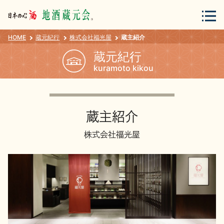
HOME
蔵元紀行
株式会社福光屋
蔵主紹介
会員登録
ログイン
蔵元紀行
kuramoto kikou
地酒・蔵元について
蔵主紹介
株式会社福光屋
蔵元紀行
地酒カタログ