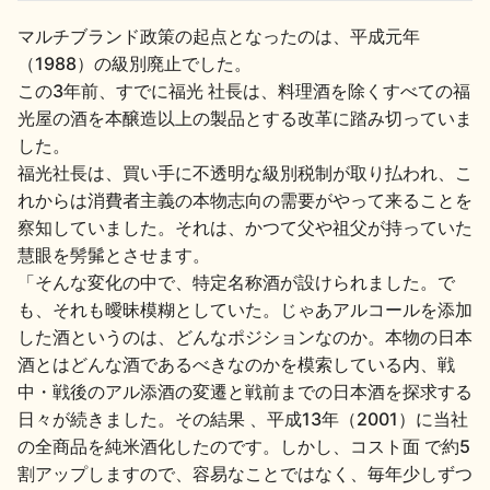
マルチブランド政策の起点となったのは、平成元年
（1988）の級別廃止でした。
この3年前、すでに福光 社長は、料理酒を除くすべての福
光屋の酒を本醸造以上の製品とする改革に踏み切っていま
した。
福光社長は、買い手に不透明な級別税制が取り払われ、こ
れからは消費者主義の本物志向の需要がやって来ることを
察知していました。それは、かつて父や祖父が持っていた
慧眼を髣髴とさせます。
「そんな変化の中で、特定名称酒が設けられました。で
も、それも曖昧模糊としていた。じゃあアルコールを添加
した酒というのは、どんなポジションなのか。本物の日本
酒とはどんな酒であるべきなのかを模索している内、戦
中・戦後のアル添酒の変遷と戦前までの日本酒を探求する
日々が続きました。その結果 、平成13年（2001）に当社
の全商品を純米酒化したのです。しかし、コスト面 で約5
割アップしますので、容易なことではなく、毎年少しずつ