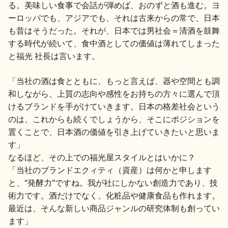
る。美味しい食事で会話が弾めば、おのずと酒も進む。ヨ
ーロッパでも、アジアでも、それは古来からの常で、日本
も昔はそうだった。それが、日本では男社会＝清酒を鼓舞
する時代が続いて、食中酒としての価値は薄れてしまった
と福光 社長は言います。
「当社の酒は食とともに、もっと言えば、器や空間とも調
和しながら、上質の志向や感性をお持ちの方々に選んで頂
けるブランドを手がけていきます。日本の格差社会という
のは、これからも続くでしょうから、そこにポジションを
置くことで、日本酒の価値を引き上げていきたいと思いま
す」
なるほど、その上での福光屋スタイルとはいかに？
「当社のブランドエクィティ（資産）は何かと申します
と、“発酵力”ですね。我が社にしかない創造力であり、技
術力です。酒だけでなく、化粧品や健康食品も作れます。
最近は、そんな新しい商品ジャンルの研究体制も創ってい
ます」