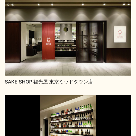
イベント情報TOP
新商品・おすすめ商品
季節の商品
イベント情報
SAKE SHOP 福光屋 東京ミッドタウン店
地酒蔵元会WEB展示会
地酒蔵元会利酒会
美味しい地酒の選び方
地酒蔵元会とは