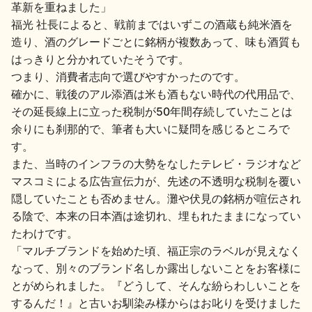
革新を重ねました」
福光 社長によると、戦前まではいずこの酒蔵も純米酒を
造り、酒のグレードごとに銘柄が複数あって、味も酒質も
はっきりと分かれていたそうです。
つまり、消費者志向で選びやすかったのです。
確かに、戦後のアル添酒は米も酒もない時代の代用品で、
その延長線上に立った税制が50年間存続していたことは
余りにも刹那的で、筆者も大いに疑問を感じるところで
す。
また、当時のインフラの大勢をなしたテレビ・ラジオなど
マスコミによる広告宣伝力が、先述の不透明な税制を覆い
隠していたことも否めません。灘や伏見の銘柄が喧伝され
る陰で、本来の日本酒は途切れ、埋もれたままになってい
たわけです。
「マルチブランドを始めた頃、福正宗のラベルが見えなく
なって、別々のブランド名しか露出しないことをお客様に
とがめられました。『どうして、そんな紛らわしいことを
するんだ！』と古いお馴染み様からはお叱りを受けました