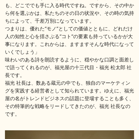
も、どこででも手に入る時代ですね。ですから、その中か
地酒川柳
地酒小説
ら何を選ぶかは、私たちのその日の状況や、その時の気持
ちによって、千差万別になっています。
つまりは、優れた“モノ”としての価値とともに、どれだけ
人の知性と心を揺さぶる“コト”の要素も持っているかが大
事になります。これからは、ますますそんな時代になって
いくでしょう」
味わいのある詩を朗読するように、穏やかな口調と面差し
日本酒の楽しみ方特集
で語ってくれるのが、福光屋の十三代目・福光 松太郎 社
長です。
福光 社長は、数ある蔵元の中でも、独自のマーケティン
地酒・イベント情報
グを実践する経営者として知られています。ゆえに、福光
屋の名がトレンドビジネスの話題に登場することも多く、
その特筆的な戦略をリードしてきたのが、福光 社長なの
です。