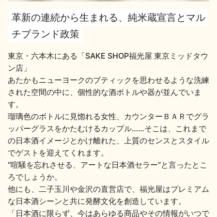
革新の連続から生まれる、純米蔵宣言とマル
地酒用語集
地酒解体新書
チブランド政策
東京・六本木にある「SAKE SHOP福光屋 東京ミッドタウ
ン店」
お楽しみコンテンツ
あたかもニューヨークのブティックを思わせるような洗練
された空間の中に、個性的な酒ボトルや器が並んでいま
す。
瑠璃色のボトルに見惚れる女性、カウンターＢＡＲでグラ
ッパーグラスをかたむけるカップル……そこは、これまで
の日本酒イメージとかけ離れた、上質のセンスとスタイル
でゲストを迎えてくれます。
歳時記
地酒蔵元会検定
“喧騒を忘れさせる、アートな日本酒セラー”と言ったとこ
ろでしょうか。
他にも、二子玉川や金沢の直営店で、福光屋はプレミアム
な日本酒シーンと共に発酵文化を創造しています。
「日本酒に限らず、今はあらゆる商品やその情報がいつで