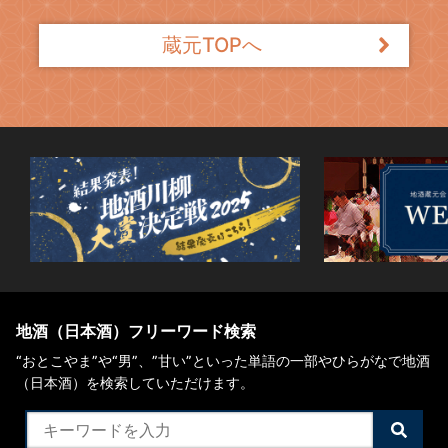
蔵元TOPへ
地酒（日本酒）フリーワード検索
“おとこやま”や“男”、”甘い”といった単語の一部やひらがなで地酒
（日本酒）を検索していただけます。
検
索