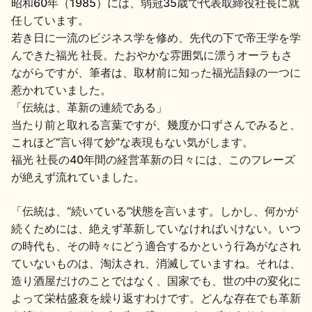
昭和60年（1985）には、弱冠35歳で代表取締役社長に就
任しています。
若き日に一流のビジネス学を修め、先代の下で帝王学を学
んできた福光 社長。たおやかな雰囲気に漂うオーラもさ
ながらですが、筆者は、取材前に知った福光語録の一つに
惹かれていました。
「伝統は、革新の連続である」
当たり前と取れる言葉ですが、幾度か口ずさんでみると、
これほど“言い得て妙”な表現もない気がします。
福光 社長の40年間の経営革新の日々には、このフレーズ
が絶えず流れていました。
「伝統は、“続いている”状態を言います。しかし、何かが
続くためには、絶えず革新していなければいけない。いつ
の時代も、その時々にどう適合するかという行為がなされ
ていないものは、淘汰され、消滅していますね。それは、
造り酒屋だけのことではなく、国家でも、世の中の変化に
よって栄枯盛衰を繰り返すわけです。どんな存在でも革新