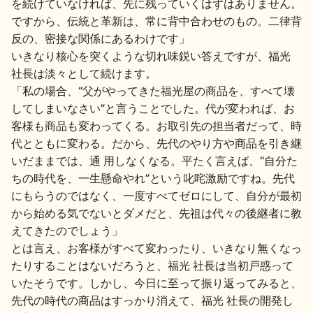
を続けていなければ、先に残っていくはずはありません。
ですから、伝統と革新は、常に背中合わせのもの。二律背
反の、密接な関係にあるわけです」
いきなり核心を突くような切れ味鋭い答えですが、福光
社長は淡々として続けます。
「私の場合、“父がやってきた福光屋の商品を、すべて壊
してしまいなさい”と言うことでした。代が変われば、お
客様も商品も変わってくる。お取引先の担当者だって、時
代とともに変わる。だから、先代のやり方や商品を引き継
いだままでは、通 用しなくなる。平たく言えば、“自分た
ちの時代を、一生懸命やれ”という叱咤激励ですね。先代
にもらうのではなく、一度すべてゼロにして、自分が最初
から始める気でないとダメだと、先祖は代々の後継者に教
えてきたのでしょう」
とは言え、お客様がすべて変わったり、いきなり無くなっ
たりすることはないだろうと、福光 社長は当初戸惑って
いたそうです。しかし、今日に至って振り返ってみると、
先代の時代の商品はすっかり消えて、福光 社長の開発し