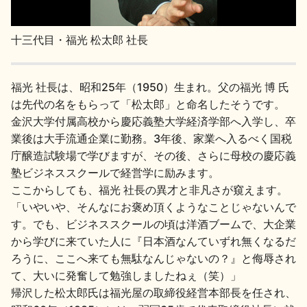
十三代目・福光 松太郎 社長
福光 社長は、昭和25年（1950）生まれ。父の福光 博 氏
は先代の名をもらって「松太郎」と命名したそうです。
金沢大学付属高校から慶応義塾大学経済学部へ入学し、卒
業後は大手流通企業に勤務。3年後、家業へ入るべく国税
庁醸造試験場で学びますが、その後、さらに母校の慶応義
塾ビジネススクールで経営学に励みます。
ここからしても、福光 社長の異才と非凡さが窺えます。
「いやいや、そんなにお褒め頂くようなことじゃないんで
す。でも、ビジネススクールの頃は洋酒ブームで、大企業
から学びに来ていた人に『日本酒なんていずれ無くなるだ
ろうに、ここへ来ても無駄なんじゃないの？』と侮辱され
て、大いに発奮して勉強しましたねぇ（笑）」
帰沢した松太郎氏は福光屋の取締役経営本部長を任され、