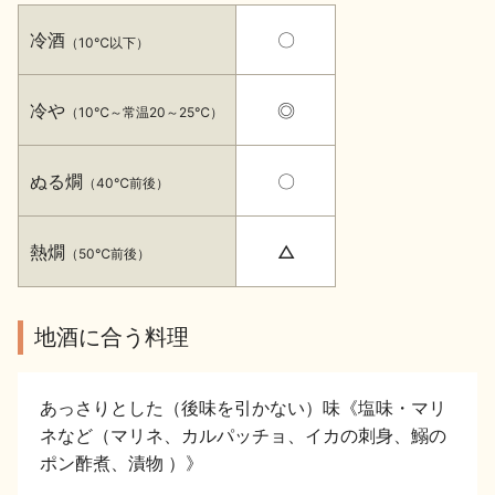
イベント情報TOP
新商品・おすすめ商品
冷酒
〇
（10℃以下）
冷や
◎
（10℃～常温20～25℃）
ぬる燗
〇
（40℃前後）
季節の商品
イベント情報
熱燗
△
（50℃前後）
地酒に合う料理
地酒蔵元会WEB展示会
地酒蔵元会利酒会
あっさりとした（後味を引かない）味《塩味・マリ
ネなど（マリネ、カルパッチョ、イカの刺身、鰯の
美味しい地酒の選び方
ポン酢煮、漬物 ）》
地酒蔵元会とは