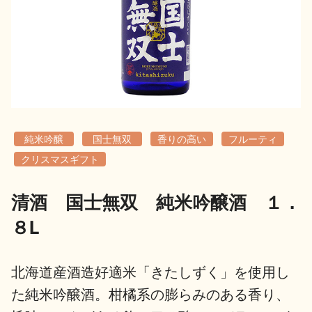
地酒用語集
地酒解体新書
お楽しみコンテンツ
純米吟醸
国士無双
香りの高い
フルーティ
クリスマスギフト
清酒 国士無双 純米吟醸酒 １．
歳時記
地酒蔵元会検定
８L
北海道産酒造好適米「きたしずく」を使用し
た純米吟醸酒。柑橘系の膨らみのある香り、