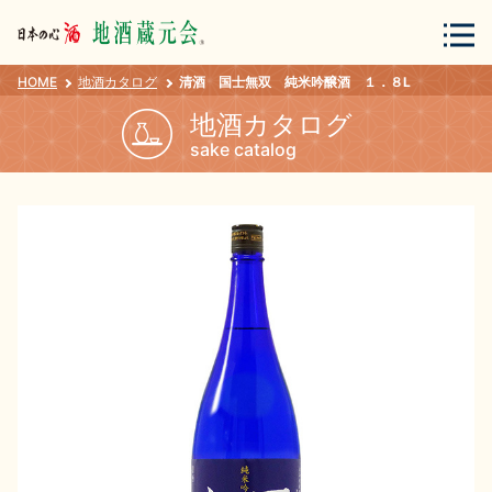
HOME
地酒カタログ
清酒 国士無双 純米吟醸酒 １．８L
会員登録
ログイン
地酒カタログ
sake catalog
地酒・蔵元について
蔵元紀行
地酒カタログ