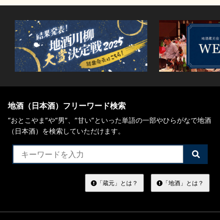
地酒（日本酒）フリーワード検索
“おとこやま”や“男”、”甘い”といった単語の一部やひらがなで地酒
（日本酒）を検索していただけます。
検
索
す
る
「蔵元」とは？
「地酒」とは？