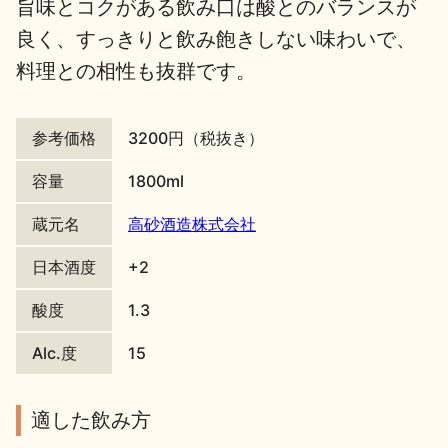
旨味とコクがある飲み口は酸とのバランスが
地酒川柳
地酒小説
良く、すっきりと飲み飽きしない味わいで、
料理との相性も抜群です。
参考価格
3200円（税抜き）
容量
1800ml
日本酒の楽しみ方特集
蔵元名
高砂酒造株式会社
日本酒度
+2
地酒・イベント情報
酸度
1.3
Alc.度
15
適した飲み方