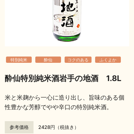
地酒用語集
地酒解体新書
お楽しみコンテンツ
特別純米
酔仙
コクのある
ふくよか
酔仙特別純米酒岩手の地酒 1.8L
歳時記
地酒蔵元会検定
米と米麹から一心に造り出し、旨味のある個
性豊かな芳醇でやや辛口の特別純米酒。
参考価格
2428円（税抜き）