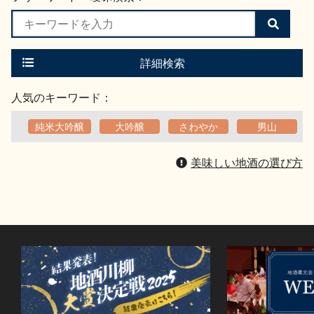
検
索
す
る
詳細検索
人気のキーワード：
純米大吟醸
大吟醸
さわやか
男山
美味しい地酒の選び方