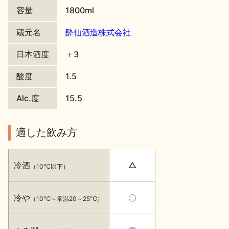
容量
1800ml
地酒川柳
地酒小説
蔵元名
酔仙酒造株式会社
日本酒度
＋3
酸度
1.5
Alc.度
15.5
日本酒の楽しみ方特集
適した飲み方
地酒・イベント情報
冷酒
△
（10℃以下）
冷や
〇
（10℃～常温20～25℃）