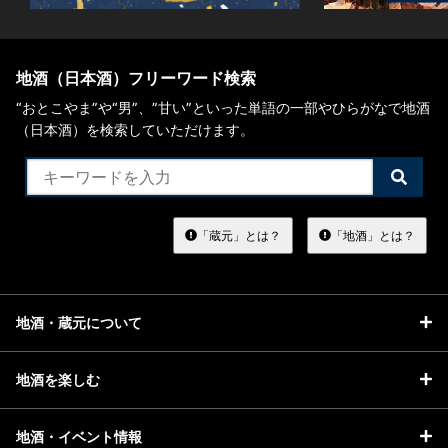
地酒（日本酒）フリーワード検索
“おとこやま”や“男”、”甘い”といった単語の一部やひらがなで地酒
（日本酒）を検索していただけます。
検
索
す
る
「蔵元」とは？
「地酒」とは？
地酒・蔵元について
地酒を楽しむ
地酒・イベント情報