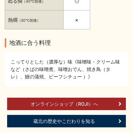
ぬる燗
◎
（40℃前後）
イベント情報TOP
新商品・おすすめ商品
熱燗
×
（50℃前後）
地酒に合う料理
季節の商品
イベント情報
こってりとした（濃厚な）味《味噌味・クリーム味
など（さばの味噌煮、味噌おでん、焼き鳥（タ
レ）、鰻の蒲焼、ビーフシチュー ）》
地酒蔵元会WEB展示会
地酒蔵元会利酒会
オンラインショップ（ROJI）へ
蔵元の歴史やこだわりを知る
美味しい地酒の選び方
地酒蔵元会とは