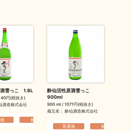
酒雪っこ 1.8L
酔仙活性原酒雪っこ
900ml
140円(税抜き)
900 ml
1071円(税抜き)
仙酒造株式会社
蔵元名
酔仙酒造株式会社
酒
酔仙
コクのある
ふくよか
のある
ふくよか
普通酒
酔仙