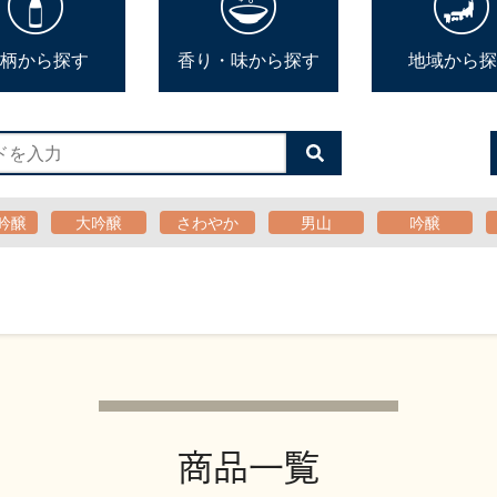
柄から探す
香り・味から探す
地域から探
検
索
す
る
吟醸
大吟醸
さわやか
男山
吟醸
商品一覧