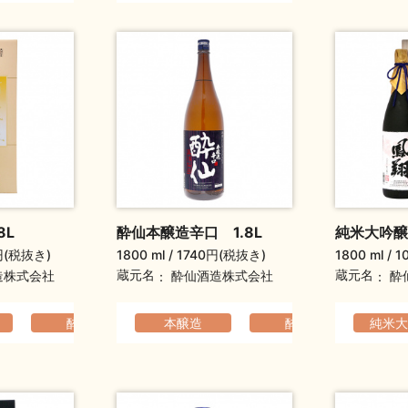
8L
酔仙本醸造辛口 1.8L
純米大吟醸
円(税抜き)
1800 ml
1740円(税抜き)
1800 ml
1
蔵元名
蔵元名
造株式会社
酔仙酒造株式会社
酔
酔仙
本醸造
すっきり
酔仙
華やか
純米大
ギ
す
り
爽やか