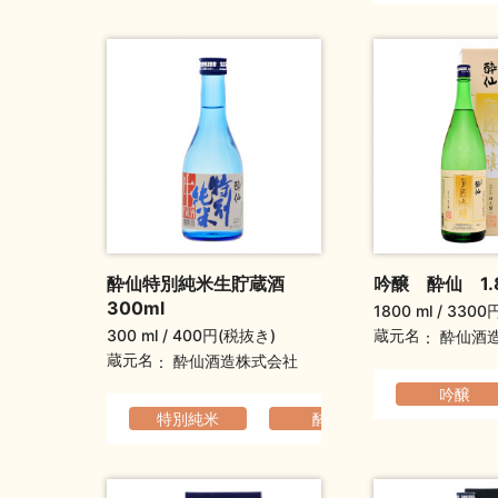
酔仙特別純米生貯蔵酒
吟醸 酔仙 1.
300ml
1800 ml
3300
300 ml
400円(税抜き)
蔵元名
酔仙酒
蔵元名
酔仙酒造株式会社
吟醸
特別純米
酔仙
すっき