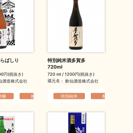
あらばしり
特別純米酒多賀多
720ml
00円(税抜き)
720 ml
1200円(税抜き)
蔵元名
仙酒造株式会社
酔仙酒造株式会社
吟醸
っぱり
酔仙
爽やか
特別純米
コクのある
ふくよか
酔仙