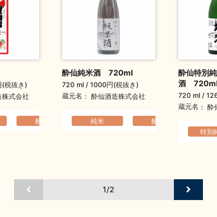
酔仙純米酒 720ml
酔仙特別純
酒 720m
円(税抜き)
720 ml
1000円(税抜き)
720 ml
12
蔵元名
造株式会社
酔仙酒造株式会社
蔵元名
酔
酔仙
コクのある
純米
ふくよか
酔仙
コク
元
り
ふくよか
特別
1/2