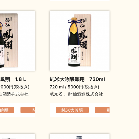
鳳翔 1.8Ｌ
純米大吟醸鳳翔 720ml
0000円(税抜き)
720 ml
5000円(税抜き)
蔵元名
仙酒造株式会社
酔仙酒造株式会社
吟醸
フト（通年）
っきり
ふくよか
酔仙
純米大吟醸
香りの高い
酔仙
華やか