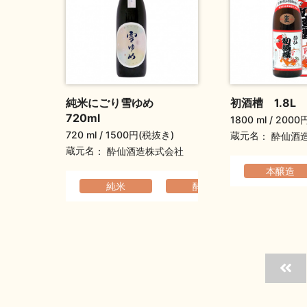
純米にごり雪ゆめ
初酒槽 1.8L
720ml
1800 ml
2000
720 ml
1500円(税抜き)
蔵元名
酔仙酒
蔵元名
酔仙酒造株式会社
本醸造
純米
酔仙
すっき