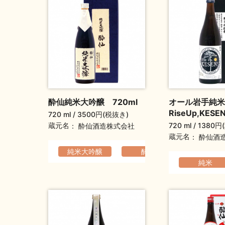
酔仙純米大吟醸 720ml
オール岩手純米
RiseUp,KESE
720 ml
3500円(税抜き)
720 ml
1380円
蔵元名
酔仙酒造株式会社
蔵元名
酔仙酒
純米大吟醸
酔仙
香りの高
純米