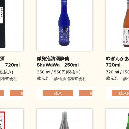
酒
微発泡清酒酔仙
吟ぎんが
N 720ml
ShuWaWa 250ml
720ml
(税抜き)
250 ml
550円(税抜き)
720 ml
15
蔵元名
蔵元名
造株式会社
酔仙酒造株式会社
酔
い
フルーティ
ギフト（通年）
酔仙
ふくよか
純米
ふくよか
酔仙
純米
さ