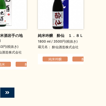
米酒岩手の地
純米吟醸 酔仙 １．８Ｌ
l
1800 ml
3500円(税抜き)
63円(税抜き)
蔵元名
酔仙酒造株式会社
仙酒造株式会社
のある
旦祝い酒
熟成感
純米吟醸
酔仙
純米
酔仙
コクのある
ふくよか