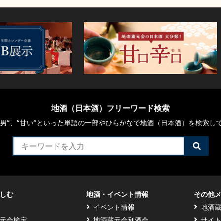
地酒（日本酒）フリーワード検索
や“男”、”甘い”といった単語の一部やひらがなで地酒（日本酒）を検索し
検
索
す
る
しむ
地酒・イベント情報
その他
イベント情報
地酒
元会検定
地酒蔵元会利酒会
サイ