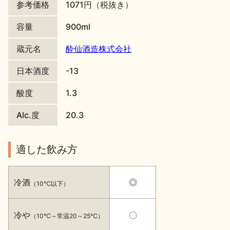
参考価格
1071円（税抜き）
地酒川柳
地酒小説
容量
900ml
蔵元名
酔仙酒造株式会社
日本酒度
-13
酸度
1.3
日本酒の楽しみ方特集
Alc.度
20.3
地酒・イベント情報
適した飲み方
冷酒
◎
（10℃以下）
冷や
〇
（10℃～常温20～25℃）