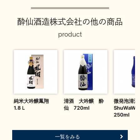
お問い合わせ
酔仙酒造株式会社の他の商品
product
純米大吟醸鳳翔
清酒 大吟醸 酔
微発泡清酒
1.8Ｌ
仙 720ml
ShuWaW
250ml
一覧をみる