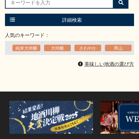
検
索
す
る
詳細検索
人気のキーワード：
純米大吟醸
大吟醸
さわやか
男山
美味しい地酒の選び方