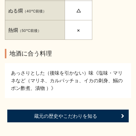
イベント情報TOP
新商品・おすすめ商品
ぬる燗
△
（40℃前後）
熱燗
×
（50℃前後）
地酒に合う料理
季節の商品
イベント情報
あっさりとした（後味を引かない）味《塩味・マリ
ネなど（マリネ、カルパッチョ、イカの刺身、鰯の
ポン酢煮、漬物 ）》
地酒蔵元会WEB展示会
地酒蔵元会利酒会
蔵元の歴史やこだわりを知る
美味しい地酒の選び方
地酒蔵元会とは