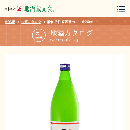
HOME
地酒カタログ
酔仙活性原酒雪っこ 900ml
会員登録
ログイン
地酒カタログ
sake catalog
地酒・蔵元について
蔵元紀行
地酒カタログ