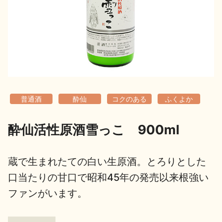
地酒用語集
地酒解体新書
お楽しみコンテンツ
普通酒
酔仙
コクのある
ふくよか
酔仙活性原酒雪っこ 900ml
歳時記
地酒蔵元会検定
蔵で生まれたての白い生原酒。とろりとした
口当たりの甘口で昭和45年の発売以来根強い
ファンがいます。