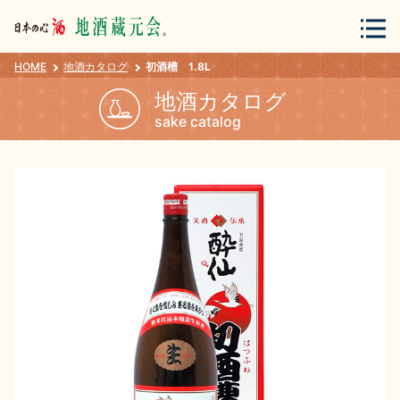
HOME
地酒カタログ
初酒槽 1.8L
会員登録
ログイン
地酒カタログ
sake catalog
地酒・蔵元について
蔵元紀行
地酒カタログ