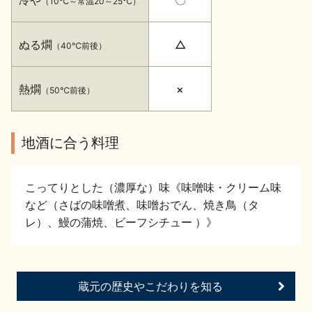
（10℃～常温20～25℃）
イベント情報TOP
新商品・おすすめ商品
ぬる燗
△
（40℃前後）
熱燗
×
（50℃前後）
季節の商品
イベント情報
地酒に合う料理
こってりとした（濃厚な）味《味噌味・クリーム味
など（さばの味噌煮、味噌おでん、焼き鳥（タ
レ）、鰻の蒲焼、ビーフシチュー ）》
地酒蔵元会WEB展示会
地酒蔵元会利酒会
蔵元の歴史やこだわりを知る
美味しい地酒の選び方
地酒蔵元会とは