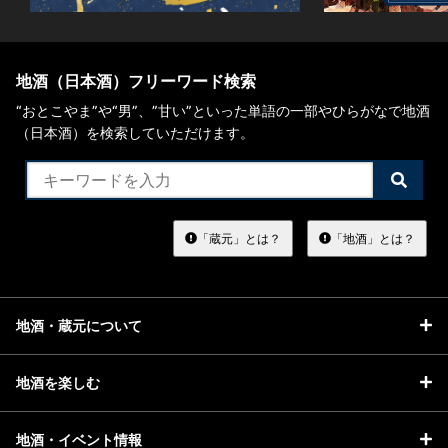
地酒（日本酒）フリーワード検索
“おとこやま”や“男”、”甘い”といった単語の一部やひらがなで地酒
（日本酒）を検索していただけます。
検
索
す
る
「蔵元」とは？
「地酒」とは？
地酒・蔵元について
地酒を楽しむ
地酒・イベント情報