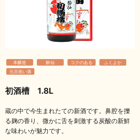
地酒用語集
地酒解体新書
お楽しみコンテンツ
本醸造
酔仙
コクのある
ふくよか
元旦祝い酒
初酒槽 1.8L
歳時記
地酒蔵元会検定
蔵の中で今生まれたての新酒です。鼻腔を擽
る麹の香り、微かに舌を刺激する炭酸の新鮮
な味わいが魅力です。