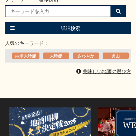
検
索
す
る
詳細検索
人気のキーワード：
純米大吟醸
大吟醸
さわやか
男山
美味しい地酒の選び方