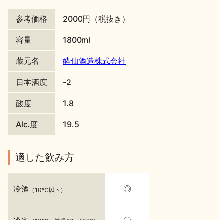
地酒川柳
地酒小説
参考価格
2000円（税抜き）
容量
1800ml
蔵元名
酔仙酒造株式会社
日本酒度
-2
日本酒の楽しみ方特集
酸度
1.8
Alc.度
19.5
地酒・イベント情報
適した飲み方
冷酒
◎
（10℃以下）
冷や
〇