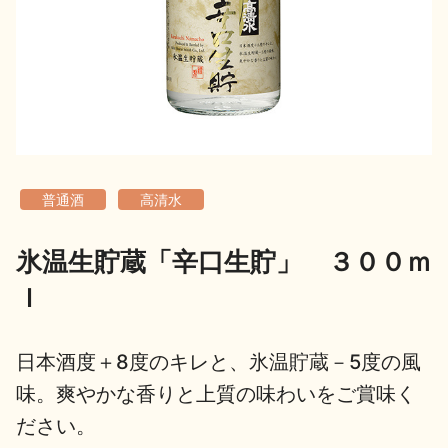
地酒用語集
地酒解体新書
お楽しみコンテンツ
普通酒
高清水
氷温生貯蔵「辛口生貯」 ３００ｍ
ｌ
歳時記
地酒蔵元会検定
日本酒度＋8度のキレと、氷温貯蔵－5度の風
味。爽やかな香りと上質の味わいをご賞味く
ださい。