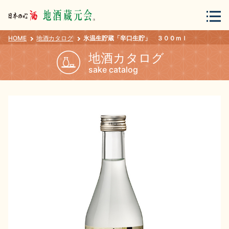
HOME
地酒カタログ
氷温生貯蔵「辛口生貯」 ３００ｍｌ
会員登録
ログイン
地酒カタログ
sake catalog
地酒・蔵元について
蔵元紀行
地酒カタログ