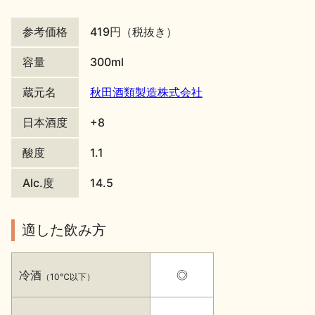
地酒川柳
地酒小説
参考価格
419円（税抜き）
容量
300ml
蔵元名
秋田酒類製造株式会社
日本酒度
+8
日本酒の楽しみ方特集
酸度
1.1
Alc.度
14.5
地酒・イベント情報
適した飲み方
冷酒
◎
（10℃以下）