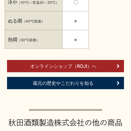
冷や
〇
（10℃～常温20～25℃）
イベント情報TOP
新商品・おすすめ商品
ぬる燗
×
（40℃前後）
熱燗
×
（50℃前後）
季節の商品
イベント情報
オンラインショップ（ROJI）へ
蔵元の歴史やこだわりを知る
地酒蔵元会WEB展示会
地酒蔵元会利酒会
美味しい地酒の選び方
秋田酒類製造株式会社の他の商品
地酒蔵元会とは