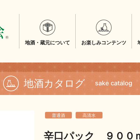
地酒・蔵元について
お楽しみコンテンツ
地酒カタログ
sake catalog
普通酒
高清水
辛口パック ９００