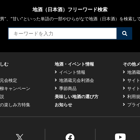
地酒（日本酒）フリーワード検索
や“男”、”甘い”といった単語の一部やひらがなで地酒（日本酒）を検索し
検
索
す
る
しむ
地酒・イベント情報
その他
イベント情報
地酒
元会検定
地酒蔵元会利酒会
サイ
柳キャンペーン
季節商品
サイ
説
美味しい地酒の選び方
利用
の楽しみ方特集
お知らせ
プラ