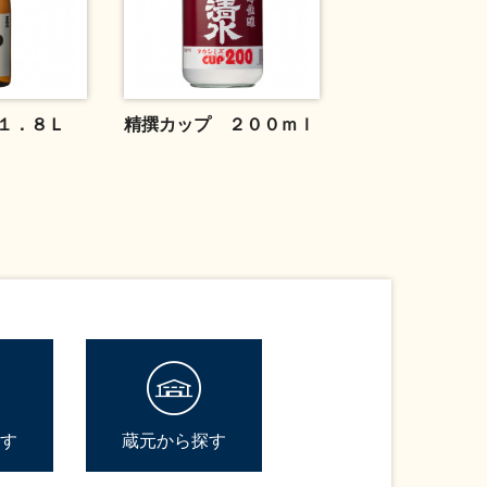
１．８Ｌ
精撰カップ ２００ｍｌ
す
蔵元から探す