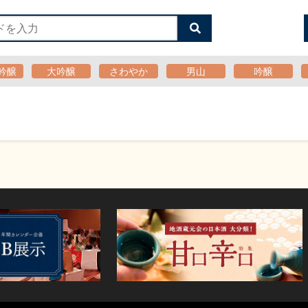
検
索
す
る
吟醸
大吟醸
さわやか
男山
吟醸