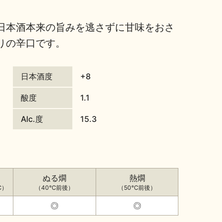
日本酒本来の旨みを逃さずに甘味をおさ
りの辛口です。
日本酒度
+8
酸度
1.1
Alc.度
15.3
ぬる燗
熱燗
℃）
（40℃前後）
（50℃前後）
◎
◎