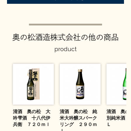
お問い合わせ
奥の松酒造株式会社の他の商品
product
清酒 奥の松 大
清酒 奥の松 純
清酒 奥の
吟雫酒 十八代伊
米大吟醸スパーク
別純米酒 
兵衛 ７２０ｍｌ
リング ２９０ｍ
Ｌ
ｌ