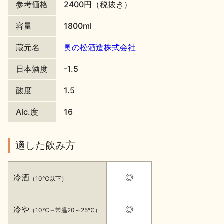
参考価格
2400円（税抜き）
地酒川柳
地酒小説
容量
1800ml
蔵元名
奥の松酒造株式会社
日本酒度
-1.5
酸度
1.5
日本酒の楽しみ方特集
Alc.度
16
地酒・イベント情報
適した飲み方
冷酒
◎
（10℃以下）
冷や
◎
（10℃～常温20～25℃）