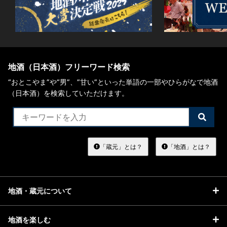
地酒（日本酒）フリーワード検索
“おとこやま”や“男”、”甘い”といった単語の一部やひらがなで地酒
（日本酒）を検索していただけます。
検
索
す
る
「蔵元」とは？
「地酒」とは？
地酒・蔵元について
地酒を楽しむ