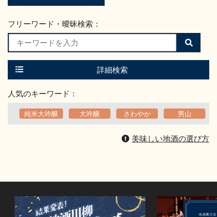
フリーワード・曖昧検索：
検
索
す
る
詳細検索
人気のキーワード：
純米大吟醸
大吟醸
さわやか
男山
美味しい地酒の選び方