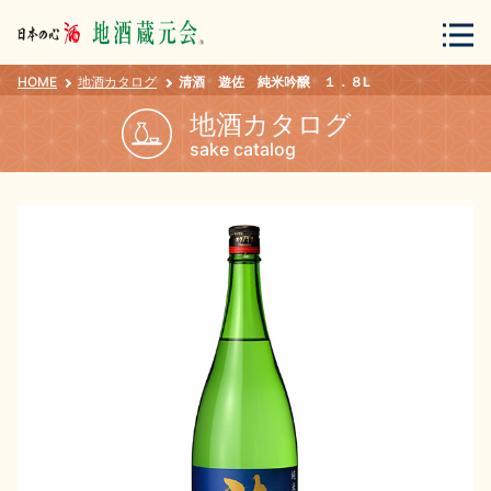
HOME
地酒カタログ
清酒 遊佐 純米吟醸 １．８L
会員登録
ログイン
地酒カタログ
sake catalog
地酒・蔵元について
蔵元紀行
地酒カタログ