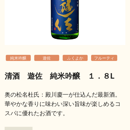
地酒用語集
地酒解体新書
お楽しみコンテンツ
純米吟醸
遊佐
ふくよか
フルーティ
清酒 遊佐 純米吟醸 １．８L
歳時記
地酒蔵元会検定
奥の松名杜氏：殿川慶一が仕込んだ最新酒。
華やかな香りに味わい深い旨味が楽しめるコ
スパに優れたお酒です。