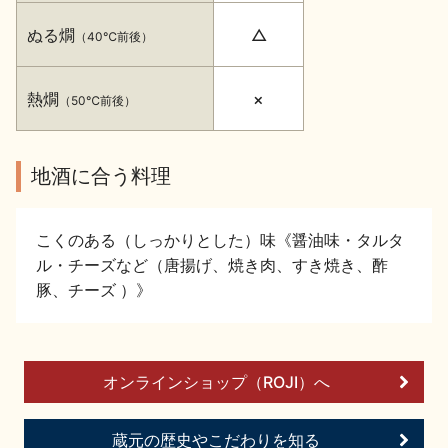
イベント情報TOP
新商品・おすすめ商品
ぬる燗
△
（40℃前後）
熱燗
×
（50℃前後）
地酒に合う料理
季節の商品
イベント情報
こくのある（しっかりとした）味《醤油味・タルタ
ル・チーズなど（唐揚げ、焼き肉、すき焼き、酢
豚、チーズ ）》
地酒蔵元会WEB展示会
地酒蔵元会利酒会
オンラインショップ（ROJI）へ
美味しい地酒の選び方
蔵元の歴史やこだわりを知る
地酒蔵元会とは