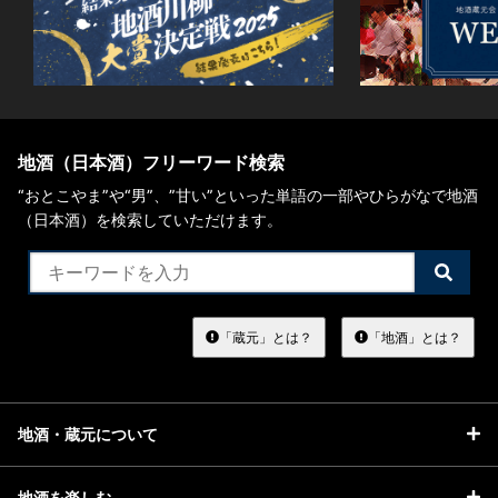
地酒（日本酒）フリーワード検索
“おとこやま”や“男”、”甘い”といった単語の一部やひらがなで地酒
（日本酒）を検索していただけます。
検
索
す
る
「蔵元」とは？
「地酒」とは？
地酒・蔵元について
地酒を楽しむ