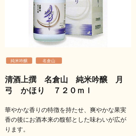
地酒用語集
地酒解体新書
お楽しみコンテンツ
純米吟醸
名倉山
清酒上撰 名倉山 純米吟醸 月
弓 かほり ７２０ｍｌ
歳時記
地酒蔵元会検定
華やかな香りの特徴を持たせ、爽やかな果実
香の後にお酒本来の馥郁とした味わいが広が
ります。