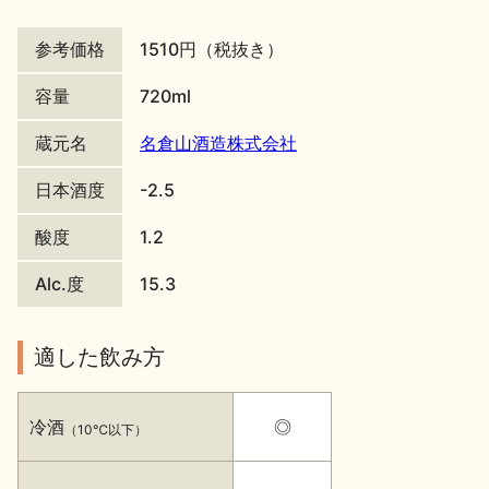
地酒川柳
地酒小説
参考価格
1510円（税抜き）
容量
720ml
蔵元名
名倉山酒造株式会社
日本酒度
-2.5
日本酒の楽しみ方特集
酸度
1.2
Alc.度
15.3
地酒・イベント情報
適した飲み方
冷酒
◎
（10℃以下）