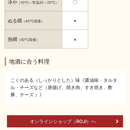
冷や
〇
（10℃～常温20～25℃）
イベント情報TOP
新商品・おすすめ商品
ぬる燗
×
（40℃前後）
熱燗
×
（50℃前後）
季節の商品
イベント情報
地酒に合う料理
こくのある（しっかりとした）味《醤油味・タルタ
ル・チーズなど（唐揚げ、焼き肉、すき焼き、酢
豚、チーズ ）》
地酒蔵元会WEB展示会
地酒蔵元会利酒会
美味しい地酒の選び方
オンラインショップ（ROJI）へ
地酒蔵元会とは