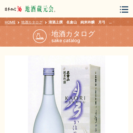
HOME
地酒カタログ
清酒上撰 名倉山 純米吟醸 月弓 かほり ７２０ｍｌ
会員登録
ログイン
地酒カタログ
sake catalog
地酒・蔵元について
蔵元紀行
地酒カタログ