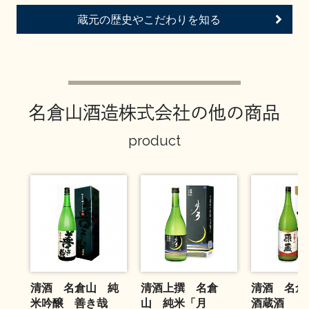
お問い合わせ
蔵元の歴史やこだわりを知る
名倉山酒造株式会社の他の商品
product
清酒 名倉山 純
清酒上撰 名倉
清酒 名倉
米吟醸 善き哉
山 純米「月
酒蔵酒 １