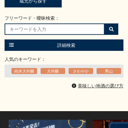
蔵元から探す
フリーワード・曖昧検索：
検
索
す
る
詳細検索
人気のキーワード：
純米大吟醸
大吟醸
さわやか
男山
美味しい地酒の選び方