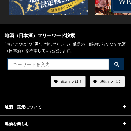
地酒（日本酒）フリーワード検索
“おとこやま”や“男”、”甘い”といった単語の一部やひらがなで地酒
（日本酒）を検索していただけます。
検
索
す
る
「蔵元」とは？
「地酒」とは？
地酒・蔵元について
地酒を楽しむ