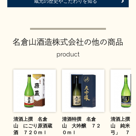
蔵元の歴史やこだわりを知る
お問い合わせ
名倉山酒造株式会社の他の商品
product
清酒上撰 名倉
清酒特撰 名倉
清酒上撰 
山 にごり原酒蔵
山 大吟醸 ７２
山 純米「
酒 ７２０ｍｌ
０ｍｌ
弓」 ７２