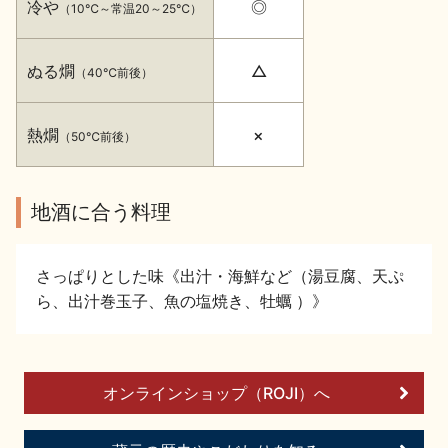
冷や
◎
（10℃～常温20～25℃）
イベント情報TOP
新商品・おすすめ商品
ぬる燗
△
（40℃前後）
熱燗
×
（50℃前後）
季節の商品
イベント情報
地酒に合う料理
さっぱりとした味《出汁・海鮮など（湯豆腐、天ぷ
ら、出汁巻玉子、魚の塩焼き、牡蠣 ）》
地酒蔵元会WEB展示会
地酒蔵元会利酒会
オンラインショップ（ROJI）へ
美味しい地酒の選び方
地酒蔵元会とは