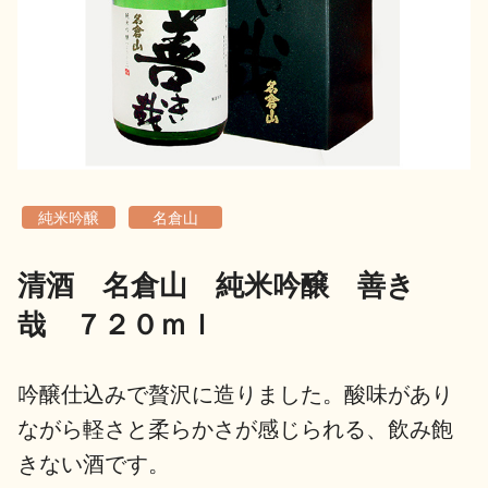
地酒用語集
地酒解体新書
お楽しみコンテンツ
純米吟醸
名倉山
清酒 名倉山 純米吟醸 善き
哉 ７２０ｍｌ
歳時記
地酒蔵元会検定
吟醸仕込みで贅沢に造りました。酸味があり
ながら軽さと柔らかさが感じられる、飲み飽
きない酒です。