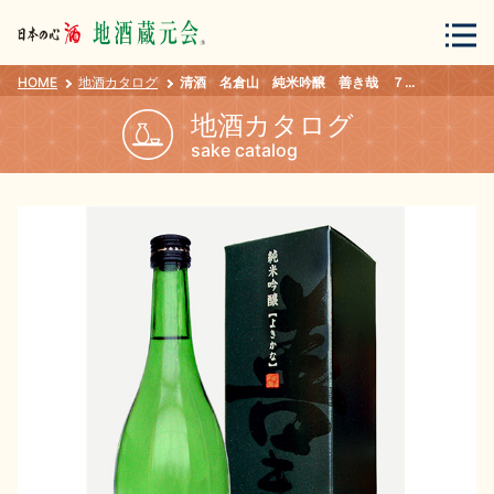
HOME
地酒カタログ
清酒 名倉山 純米吟醸 善き哉 ７２０ｍｌ
会員登録
ログイン
地酒カタログ
sake catalog
地酒・蔵元について
蔵元紀行
地酒カタログ