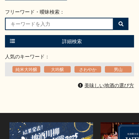
フリーワード・曖昧検索：
検
索
す
る
詳細検索
人気のキーワード：
純米大吟醸
大吟醸
さわやか
男山
美味しい地酒の選び方