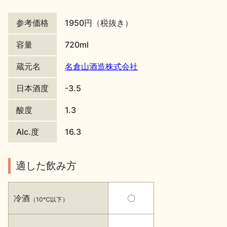
地酒川柳
地酒小説
参考価格
1950円（税抜き）
容量
720ml
蔵元名
名倉山酒造株式会社
日本酒度
-3.5
日本酒の楽しみ方特集
酸度
1.3
Alc.度
16.3
地酒・イベント情報
適した飲み方
冷酒
〇
（10℃以下）