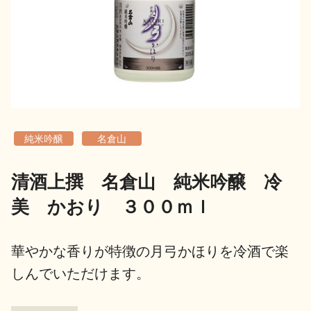
地酒用語集
地酒解体新書
お楽しみコンテンツ
純米吟醸
名倉山
清酒上撰 名倉山 純米吟醸 冷
美 かおり ３００ｍｌ
歳時記
地酒蔵元会検定
華やかな香りが特徴の月弓かほりを冷酒で楽
しんでいただけます。