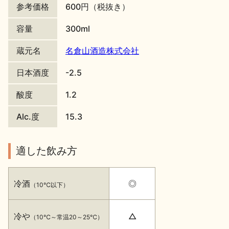
参考価格
600円（税抜き）
地酒川柳
地酒小説
容量
300ml
蔵元名
名倉山酒造株式会社
日本酒度
-2.5
酸度
1.2
日本酒の楽しみ方特集
Alc.度
15.3
地酒・イベント情報
適した飲み方
冷酒
◎
（10℃以下）
冷や
△
（10℃～常温20～25℃）