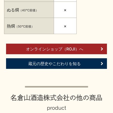
イベント情報TOP
新商品・おすすめ商品
ぬる燗
×
（40℃前後）
熱燗
×
（50℃前後）
季節の商品
イベント情報
オンラインショップ（ROJI）へ
蔵元の歴史やこだわりを知る
地酒蔵元会WEB展示会
地酒蔵元会利酒会
名倉山酒造株式会社の他の商品
美味しい地酒の選び方
product
地酒蔵元会とは