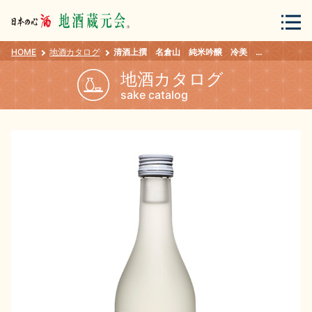
HOME
地酒カタログ
清酒上撰 名倉山 純米吟醸 冷美 かおり ３００ｍｌ
会員登録
ログイン
地酒カタログ
sake catalog
地酒・蔵元について
蔵元紀行
地酒カタログ