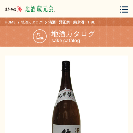
HOME
地酒カタログ
清酒 澤正宗 純米酒 1.8L
会員登録
ログイン
地酒カタログ
sake catalog
地酒・蔵元について
蔵元紀行
地酒カタログ