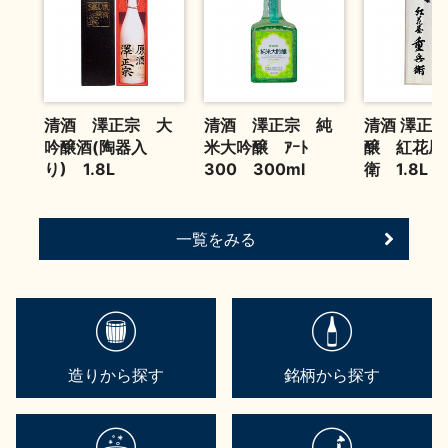
お問い合わせ
清酒 澤正宗 大
清酒 澤正宗 純
清酒 澤正宗
吟醸酒(陶器入
米大吟醸 ｱｰﾄ
醸 紅花屋
り) 1.8L
300 300ml
衛 1.8L
一覧をみる
造りから探す
銘柄から探す