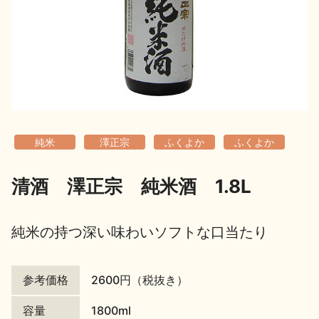
地酒用語集
地酒解体新書
お楽しみコンテンツ
純米
澤正宗
ふくよか
ふくよか
清酒 澤正宗 純米酒 1.8L
歳時記
地酒蔵元会検定
純米の持つ深い味わいソフトな口当たり
参考価格
2600円（税抜き）
容量
1800ml