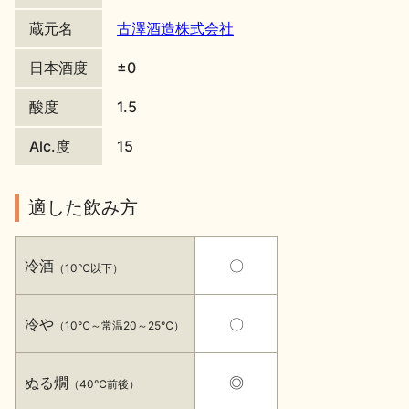
蔵元名
古澤酒造株式会社
地酒川柳
地酒小説
日本酒度
±0
酸度
1.5
Alc.度
15
日本酒の楽しみ方特集
適した飲み方
地酒・イベント情報
冷酒
〇
（10℃以下）
冷や
〇
（10℃～常温20～25℃）
ぬる燗
◎
（40℃前後）