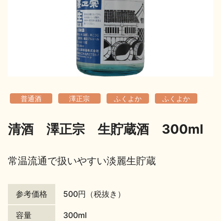
地酒用語集
地酒解体新書
お楽しみコンテンツ
普通酒
澤正宗
ふくよか
ふくよか
清酒 澤正宗 生貯蔵酒 300ml
歳時記
地酒蔵元会検定
常温流通で扱いやすい淡麗生貯蔵
参考価格
500円（税抜き）
容量
300ml