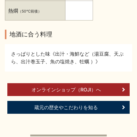
イベント情報TOP
新商品・おすすめ商品
熱燗
（50℃前後）
地酒に合う料理
季節の商品
イベント情報
さっぱりとした味《出汁・海鮮など（湯豆腐、天ぷ
ら、出汁巻玉子、魚の塩焼き、牡蠣 ）》
オンラインショップ（ROJI）へ
地酒蔵元会WEB展示会
地酒蔵元会利酒会
蔵元の歴史やこだわりを知る
美味しい地酒の選び方
地酒蔵元会とは