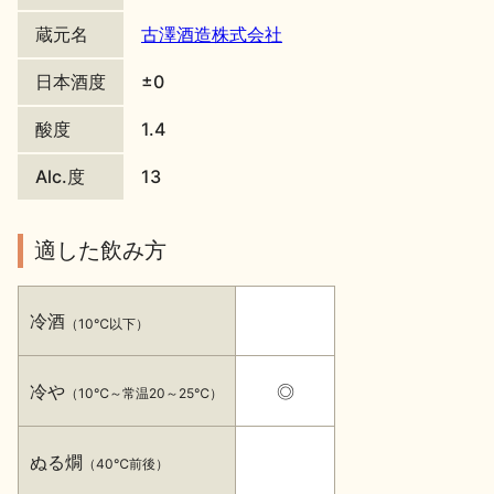
蔵元名
古澤酒造株式会社
地酒川柳
地酒小説
日本酒度
±0
酸度
1.4
Alc.度
13
日本酒の楽しみ方特集
適した飲み方
地酒・イベント情報
冷酒
（10℃以下）
冷や
◎
（10℃～常温20～25℃）
ぬる燗
（40℃前後）