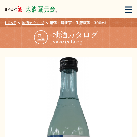
HOME
地酒カタログ
清酒 澤正宗 生貯蔵酒 300ml
会員登録
ログイン
地酒カタログ
sake catalog
地酒・蔵元について
蔵元紀行
地酒カタログ