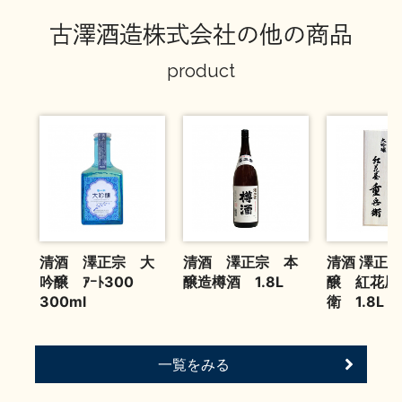
お問い合わせ
古澤酒造株式会社の他の商品
product
清酒 澤正宗 大
清酒 澤正宗 本
清酒 澤正宗
吟醸 ｱｰﾄ300
醸造樽酒 1.8L
醸 紅花屋
300ml
衛 1.8L
一覧をみる