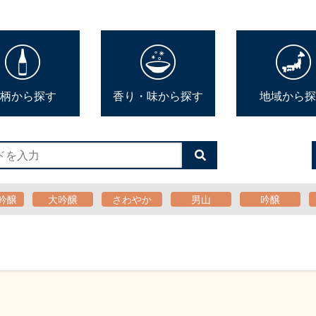
柄から探す
香り・味から探す
地域から探
検
索
す
る
吟醸
大吟醸
さわやか
男山
吟醸