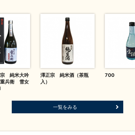
宗 純米大吟
澤正宗 純米酒（茶瓶
700
重兵衛 雪女
入）
l
一覧をみる