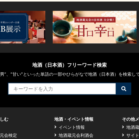
地酒（日本酒）フリーワード検索
や“男”、”甘い”といった単語の一部やひらがなで地酒（日本酒）を検索し
検
索
す
る
しむ
地酒・イベント情報
その他
イベント情報
地酒
元会検定
地酒蔵元会利酒会
サイ