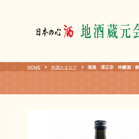
HOME
地酒カタログ
清酒 澤正宗 吟醸酒 酔吟