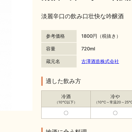
淡麗辛口の飲み口壮快な吟醸酒
参考価格
1800円（税抜き）
容量
720ml
蔵元名
古澤酒造株式会社
適した飲み方
冷酒
冷や
（10℃以下）
（10℃～常温20～25
〇
〇
地酒に合う料理