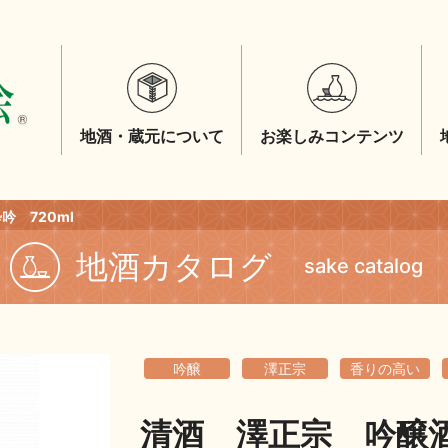
地酒・蔵元について
お楽しみコンテンツ
 720ml
地酒カタログ
sake catalog
吟醸
澤正宗
香りの高い
清酒 澤正宗 吟醸酒