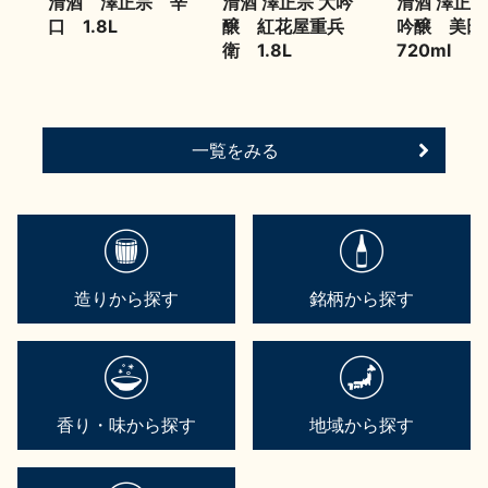
清酒 澤正宗 辛
清酒 澤正宗 大吟
清酒 澤正宗
口 1.8L
醸 紅花屋重兵
吟醸 美
衛 1.8L
720ml
一覧をみる
造りから探す
銘柄から探す
香り・味から探す
地域から探す