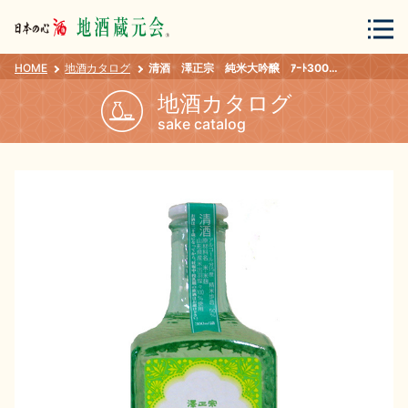
HOME
地酒カタログ
清酒 澤正宗 純米大吟醸 ｱｰﾄ300 300ml
会員登録
ログイン
地酒カタログ
sake catalog
地酒・蔵元について
蔵元紀行
地酒カタログ