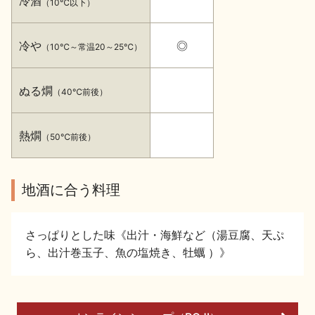
冷酒
（10℃以下）
イベント情報TOP
新商品・おすすめ商品
冷や
◎
（10℃～常温20～25℃）
ぬる燗
（40℃前後）
季節の商品
イベント情報
熱燗
（50℃前後）
地酒に合う料理
さっぱりとした味《出汁・海鮮など（湯豆腐、天ぷ
地酒蔵元会WEB展示会
地酒蔵元会利酒会
ら、出汁巻玉子、魚の塩焼き、牡蠣 ）》
美味しい地酒の選び方
地酒蔵元会とは