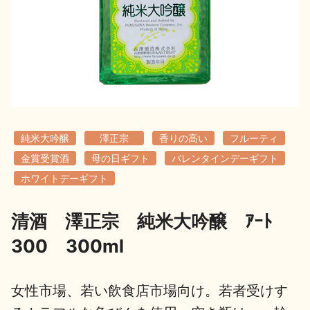
地酒用語集
地酒解体新書
お楽しみコンテンツ
純米大吟醸
澤正宗
香りの高い
フルーティ
金賞受賞酒
母の日ギフト
バレンタインデーギフト
ホワイトデーギフト
清酒 澤正宗 純米大吟醸 ｱｰﾄ
歳時記
地酒蔵元会検定
300 300ml
女性市場、若い飲食店市場向け。若者受けす