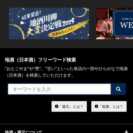
地酒（日本酒）フリーワード検索
“おとこやま”や“男”、”甘い”といった単語の一部やひらがなで地酒
（日本酒）を検索していただけます。
検
索
す
る
「蔵元」とは？
「地酒」とは？
地酒・蔵元について