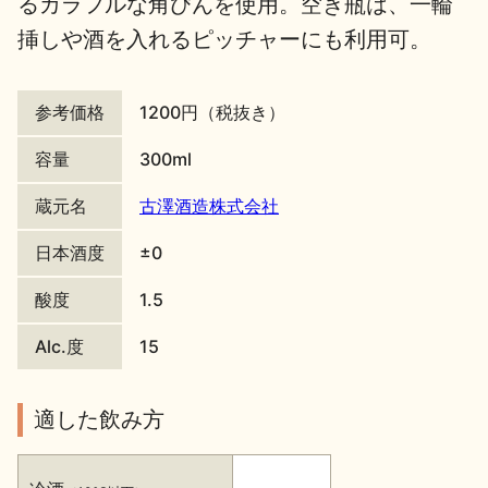
るカラフルな角びんを使用。空き瓶は、一輪
挿しや酒を入れるピッチャーにも利用可。
地酒川柳
地酒小説
参考価格
1200円（税抜き）
容量
300ml
蔵元名
古澤酒造株式会社
日本酒の楽しみ方特集
日本酒度
±0
酸度
1.5
地酒・イベント情報
Alc.度
15
適した飲み方