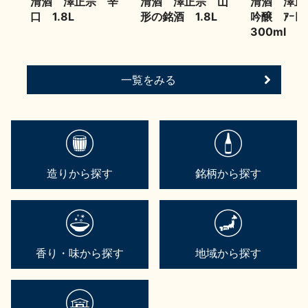
清酒 澤正宗 辛
清酒 澤正宗 山
清酒 澤正
口 1.8L
形の銘酒 1.8L
吟醸 ｱｰﾄ
300ml
一覧をみる
造りから探す
銘柄から探す
香り・味から探す
地域から探す