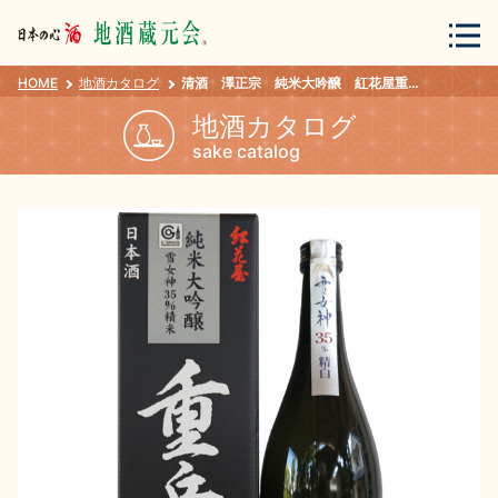
HOME
地酒カタログ
清酒 澤正宗 純米大吟醸 紅花屋重兵衛 雪女神 720ml
会員登録
ログイン
地酒カタログ
sake catalog
地酒・蔵元について
蔵元紀行
地酒カタログ