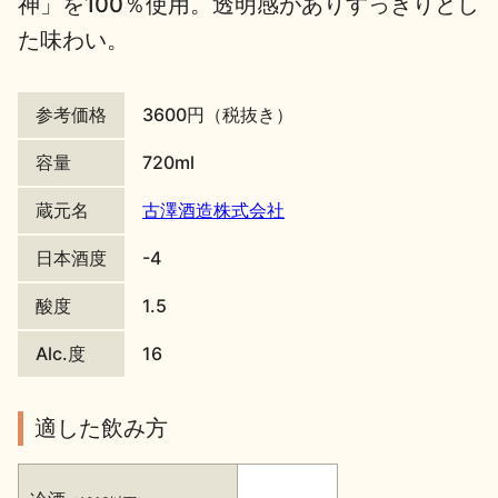
神」を100％使用。透明感がありすっきりとし
た味わい。
地酒川柳
地酒小説
参考価格
3600円（税抜き）
容量
720ml
蔵元名
古澤酒造株式会社
日本酒の楽しみ方特集
日本酒度
-4
酸度
1.5
地酒・イベント情報
Alc.度
16
適した飲み方