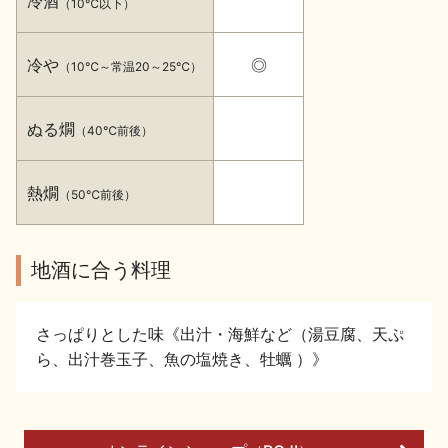
冷酒
（10℃以下）
イベント情報TOP
新商品・おすすめ商品
冷や
◎
（10℃～常温20～25℃）
ぬる燗
（40℃前後）
季節の商品
イベント情報
熱燗
（50℃前後）
地酒に合う料理
さっぱりとした味《出汁・海鮮など（湯豆腐、天ぷ
地酒蔵元会WEB展示会
地酒蔵元会利酒会
ら、出汁巻玉子、魚の塩焼き、牡蠣 ）》
美味しい地酒の選び方
地酒蔵元会とは