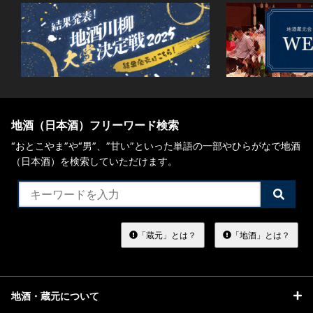
地酒（日本酒）フリーワード検索
“おとこやま”や“男”、”甘い”といった単語の一部やひらがなで地酒
（日本酒）を検索していただけます。
検
索
す
る
「蔵元」とは？
「地酒」とは？
地酒・蔵元について