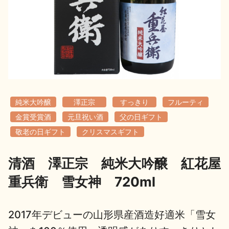
地酒用語集
地酒解体新書
お楽しみコンテンツ
純米大吟醸
澤正宗
すっきり
フルーティ
金賞受賞酒
元旦祝い酒
父の日ギフト
敬老の日ギフト
クリスマスギフト
清酒 澤正宗 純米大吟醸 紅花屋
歳時記
地酒蔵元会検定
重兵衛 雪女神 720ml
2017年デビューの山形県産酒造好適米「雪女