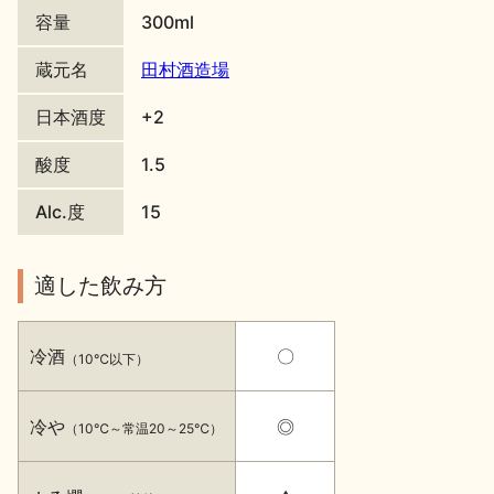
容量
300ml
地酒川柳
地酒小説
蔵元名
田村酒造場
日本酒度
+2
酸度
1.5
Alc.度
15
日本酒の楽しみ方特集
適した飲み方
地酒・イベント情報
冷酒
〇
（10℃以下）
冷や
◎
（10℃～常温20～25℃）