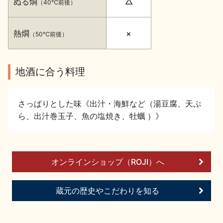
ぬる燗
△
（40℃前後）
イベント情報TOP
新商品・おすすめ商品
熱燗
×
（50℃前後）
地酒に合う料理
季節の商品
イベント情報
さっぱりとした味《出汁・海鮮など（湯豆腐、天ぷ
ら、出汁巻玉子、魚の塩焼き、牡蠣 ）》
オンラインショップ（ROJI）へ
地酒蔵元会WEB展示会
地酒蔵元会利酒会
蔵元の歴史やこだわりを知る
美味しい地酒の選び方
地酒蔵元会とは