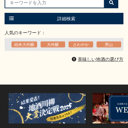
検
索
す
る
詳細検索
人気のキーワード：
純米大吟醸
大吟醸
さわやか
男山
美味しい地酒の選び方