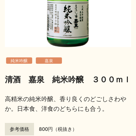
地酒用語集
地酒解体新書
お楽しみコンテンツ
純米吟醸
嘉泉
清酒 嘉泉 純米吟醸 ３００ｍｌ
歳時記
地酒蔵元会検定
高精米の純米吟醸、香り良くのどごしさわや
か。日本食、洋食のどちらにも合う。
参考価格
800円（税抜き）