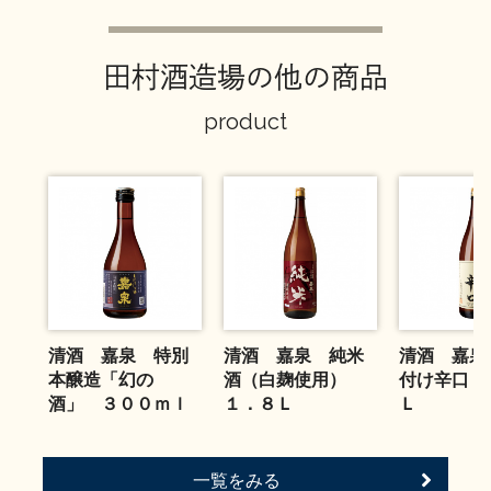
お問い合わせ
田村酒造場の他の商品
product
清酒 嘉泉 特別
清酒 嘉泉 純米
清酒 嘉泉
本醸造「幻の
酒（白麹使用）
付け辛口 
酒」 ３００ｍｌ
１．８Ｌ
Ｌ
一覧をみる