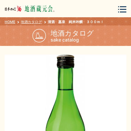
HOME
地酒カタログ
清酒 嘉泉 純米吟醸 ３００ｍｌ
会員登録
ログイン
地酒カタログ
sake catalog
地酒・蔵元について
蔵元紀行
地酒カタログ