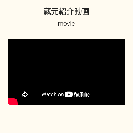
蔵元紹介動画
地酒川柳
地酒小説
movie
日本酒の楽しみ方特集
地酒・イベント情報