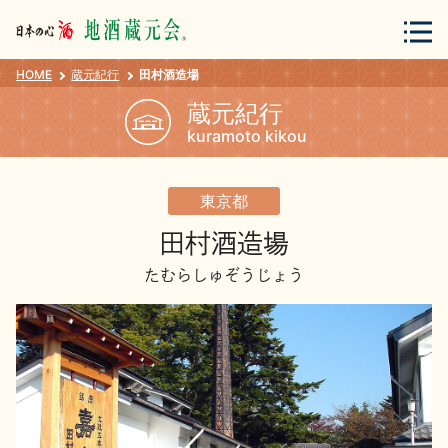
HOME
蔵元紀行
田村酒造場
会員登録
ログイン
蔵元紀行
kuramoto kikou
地酒・蔵元について
東京都
田村酒造場
たむらしゅぞうじょう
蔵元紀行
地酒カタログ