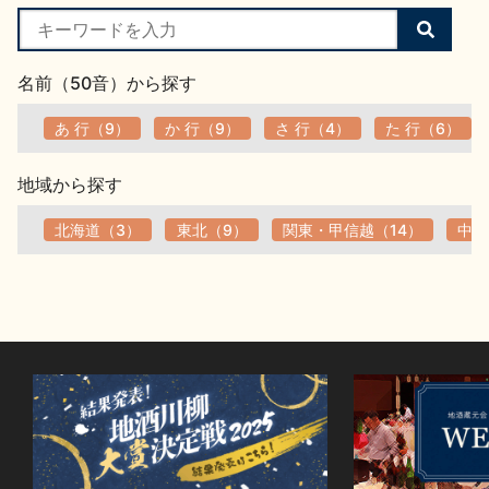
検
索
す
名前（50音）から探す
る
あ 行（9）
か 行（9）
さ 行（4）
た 行（6）
地域から探す
北海道（3）
東北（9）
関東・甲信越（14）
中部