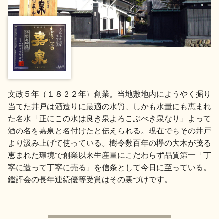
地酒用語集
地酒解体新書
お楽しみコンテンツ
文政５年（１８２２年）創業。当地敷地内にようやく掘り
当てた井戸は酒造りに最適の水質、しかも水量にも恵まれ
た名水「正にこの水は良き泉よろこぶべき泉なり」よって
酒の名を嘉泉と名付けたと伝えられる。現在でもその井戸
より汲み上げて使っている。樹令数百年の欅の大木が茂る
恵まれた環境で創業以来生産量にこだわらず品質第一「丁
歳時記
地酒蔵元会検定
寧に造って丁寧に売る」を信条として今日に至っている。
鑑評会の長年連続優等受賞はその裏づけです。