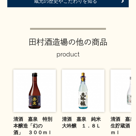
蔵元の歴史やこだわりを知る
お問い合わせ
田村酒造場の他の商品
product
清酒 嘉泉 特別
清酒 嘉泉 純米
清酒 嘉泉
本醸造「幻の
大吟醸 １．８Ｌ
生貯蔵酒 
酒」 ３００ｍｌ
ｍｌ