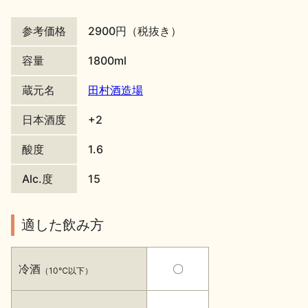
地酒川柳
地酒小説
参考価格
2900円（税抜き）
容量
1800ml
蔵元名
田村酒造場
日本酒度
+2
日本酒の楽しみ方特集
酸度
1.6
Alc.度
15
地酒・イベント情報
適した飲み方
冷酒
〇
（10℃以下）