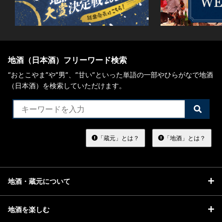
地酒（日本酒）フリーワード検索
“おとこやま”や“男”、”甘い”といった単語の一部やひらがなで地酒
（日本酒）を検索していただけます。
検
索
す
る
「蔵元」とは？
「地酒」とは？
地酒・蔵元について
地酒を楽しむ