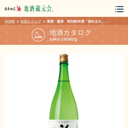
HOME
地酒カタログ
清酒 嘉泉 特別純米酒「福生まれ」 １．８Ｌ
会員登録
ログイン
地酒カタログ
sake catalog
地酒・蔵元について
蔵元紀行
地酒カタログ