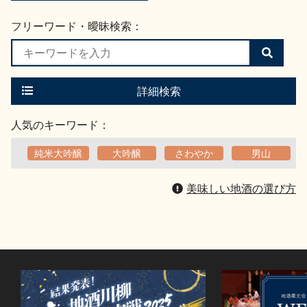
フリーワード・曖昧検索：
検
索
す
る
詳細検索
人気のキーワード：
純米大吟醸
大吟醸
さわやか
男山
美味しい地酒の選び方