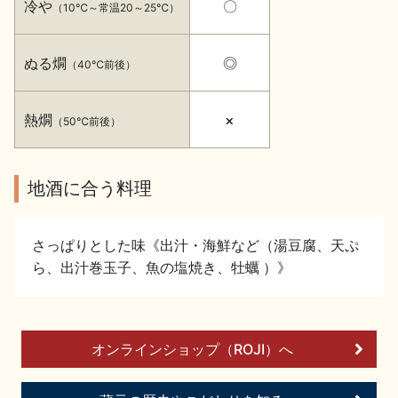
冷や
〇
（10℃～常温20～25℃）
イベント情報TOP
新商品・おすすめ商品
ぬる燗
◎
（40℃前後）
熱燗
×
（50℃前後）
季節の商品
イベント情報
地酒に合う料理
さっぱりとした味《出汁・海鮮など（湯豆腐、天ぷ
ら、出汁巻玉子、魚の塩焼き、牡蠣 ）》
地酒蔵元会WEB展示会
地酒蔵元会利酒会
オンラインショップ（ROJI）へ
美味しい地酒の選び方
地酒蔵元会とは