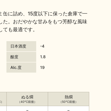
ミ缶に詰め、15度以下に保った倉庫で一
した。おだやかな甘みをもつ芳醇な風味
しても最適です。
日本酒度
-4
酸度
1.8
Alc.度
19
ぬる燗
熱燗
℃）
（40℃前後）
（50℃前後）
×
×