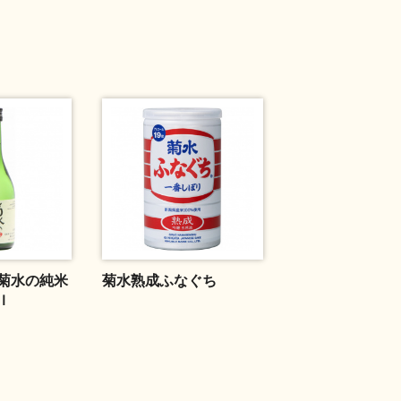
菊水の純米
菊水熟成ふなぐち
ｌ