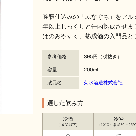
吟醸仕込みの「ふなぐち」をアル
年以上じっくりと缶内熟成させま
はのみやすく、熟成酒の入門品と
参考価格
395円（税抜き）
容量
200ml
蔵元名
菊水酒造株式会社
適した飲み方
冷酒
冷や
（10℃以下）
（10℃～常温20～25
◎
◎