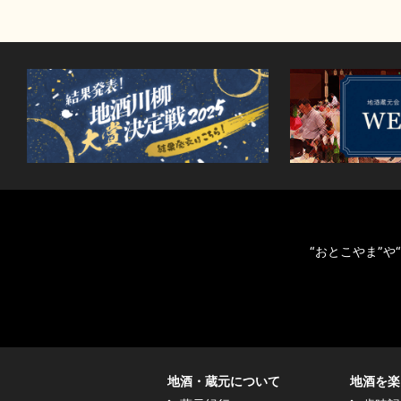
“おとこやま”
地酒・蔵元について
地酒を楽