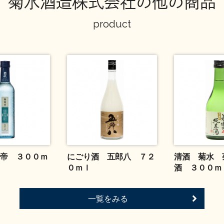
菊水酒造株式会社の他の商品
product
帝 ３００ｍ
にごり酒 五郎八 ７２
清酒 菊水 
０ｍｌ
酒 ３００ｍ
一覧をみる