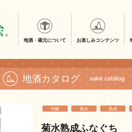
地酒・蔵元について
お楽しみコンテンツ
地酒カタログ
sake catalog
吟醸
菊水
熟成
菊水熟成ふなぐち