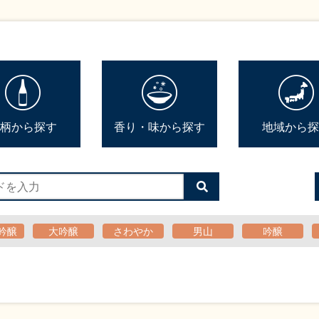
柄から探す
香り・味から探す
地域から探
検
索
す
る
吟醸
大吟醸
さわやか
男山
吟醸