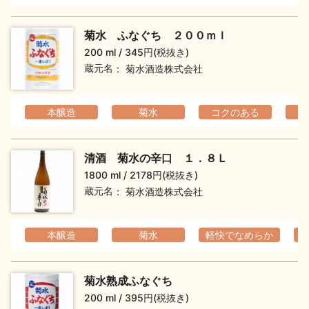
イベント情報TOP
新商品・おすすめ商品
菊水 ふなぐち ２００ｍｌ
200 ml
345円(税抜き)
蔵元名
菊水酒造株式会社
本醸造
菊水
コクのある
季節の商品
イベント情報
清酒 菊水の辛口 １．８Ｌ
1800 ml
2178円(税抜き)
蔵元名
菊水酒造株式会社
地酒蔵元会WEB展示会
地酒蔵元会利酒会
本醸造
菊水
軽快でなめらか
菊水熟成ふなぐち
美味しい地酒の選び方
200 ml
395円(税抜き)
地酒蔵元会とは