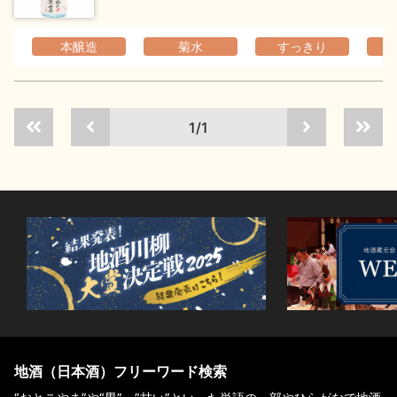
本醸造
菊水
すっきり
1/1
地酒（日本酒）フリーワード検索