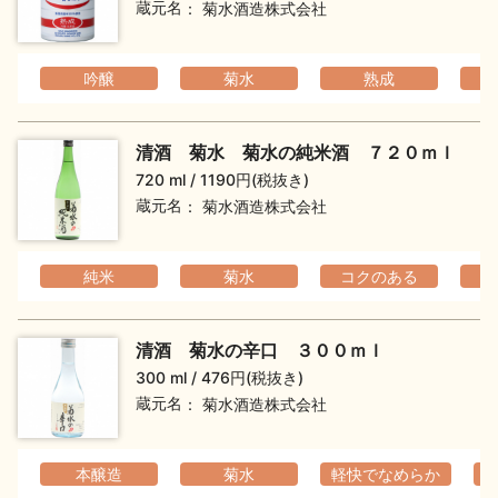
蔵元名
菊水酒造株式会社
お問い合わせ
吟醸
菊水
熟成
清酒 菊水 菊水の純米酒 ７２０ｍｌ
720 ml
1190円(税抜き)
蔵元名
菊水酒造株式会社
純米
菊水
コクのある
清酒 菊水の辛口 ３００ｍｌ
300 ml
476円(税抜き)
蔵元名
菊水酒造株式会社
本醸造
菊水
軽快でなめらか