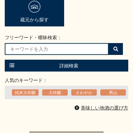
地酒用語集
地酒解体新書
蔵元から探す
フリーワード・曖昧検索：
お楽しみコンテンツ
検
索
す
る
詳細検索
人気のキーワード：
純米大吟醸
大吟醸
さわやか
男山
歳時記
地酒蔵元会検定
美味しい地酒の選び方