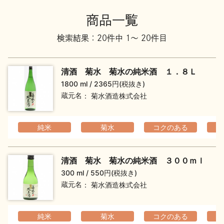
地酒川柳
地酒小説
商品一覧
検索結果：20件中 1～ 20件目
清酒 菊水 菊水の純米酒 １．８Ｌ
1800 ml
2365円(税抜き)
蔵元名
菊水酒造株式会社
日本酒の楽しみ方特集
純米
菊水
コクのある
地酒・イベント情報
清酒 菊水 菊水の純米酒 ３００ｍｌ
300 ml
550円(税抜き)
蔵元名
菊水酒造株式会社
純米
菊水
コクのある