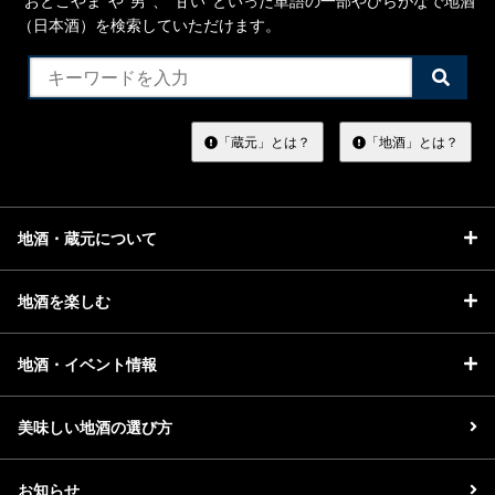
“おとこやま”や“男”、”甘い”といった単語の一部やひらがなで地酒
（日本酒）を検索していただけます。
検
索
す
る
「蔵元」とは？
「地酒」とは？
地酒・蔵元について
地酒を楽しむ
地酒・イベント情報
美味しい地酒の選び方
お知らせ