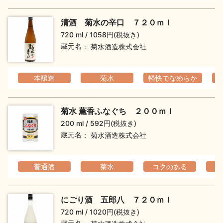
清酒 菊水の辛口 ７２０ｍｌ
720 ml
1058円(税抜き)
蔵元名
菊水酒造株式会社
本醸造
菊水
軽快でなめらか
菊水 薫香ふなぐち ２００ｍｌ
200 ml
592円(税抜き)
蔵元名
菊水酒造株式会社
普通酒
菊水
コクのある
にごり酒 五郎八 ７２０ｍｌ
720 ml
1020円(税抜き)