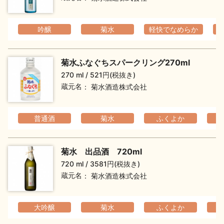
吟醸
菊水
軽快でなめらか
菊水ふなぐちスパークリング270ml
270 ml
521円(税抜き)
蔵元名
菊水酒造株式会社
普通酒
菊水
ふくよか
フ
菊水 出品酒 720ml
720 ml
3581円(税抜き)
蔵元名
菊水酒造株式会社
大吟醸
菊水
ふくよか