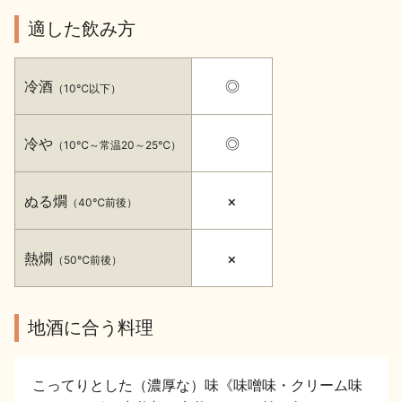
イベント情報TOP
新商品・おすすめ商品
適した飲み方
冷酒
◎
（10℃以下）
冷や
◎
（10℃～常温20～25℃）
季節の商品
イベント情報
ぬる燗
×
（40℃前後）
熱燗
×
（50℃前後）
地酒蔵元会WEB展示会
地酒蔵元会利酒会
地酒に合う料理
美味しい地酒の選び方
こってりとした（濃厚な）味《味噌味・クリーム味
地酒蔵元会とは