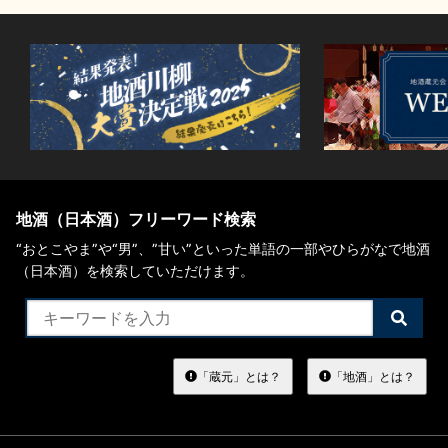
地酒（日本酒）フリーワード検索
“おとこやま”や“男”、”甘い”といった単語の一部やひらがなで地酒
（日本酒）を検索していただけます。
検
索
す
る
「蔵元」とは？
「地酒」とは？