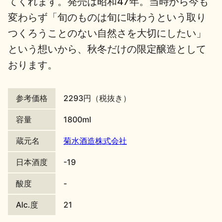
てくれます。発売は昭和47年。当時から今も
変わらず「旬のものは旬に味わうという取り
地酒川柳
地酒小説
つくろうことのない自然さを大切にしたい」
という想いから、秋冬だけの限定醸造として
おります。
参考価格
2293円（税抜き）
日本酒の楽しみ方特集
容量
1800ml
蔵元名
菊水酒造株式会社
地酒・イベント情報
日本酒度
-19
酸度
-
Alc.度
21