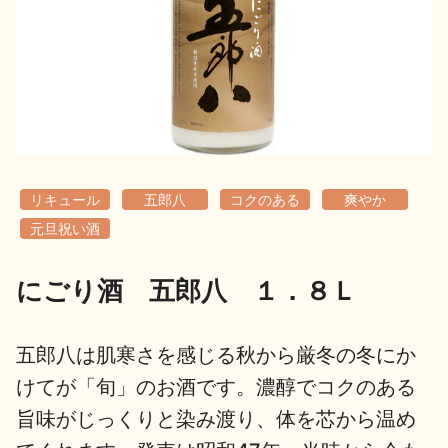
地酒用語集
地酒解体新書
お楽しみコンテンツ
リキュール
五郎八
コクのある
爽やか
元旦祝い酒
にごり酒 五郎八 １．８Ｌ
歳時記
地酒蔵元会検定
五郎八は肌寒さを感じる秋から厳冬の冬にか
けてが「旬」のお酒です。濃醇でコクのある
旨味がじっくりと染み渡り、体を芯から温め