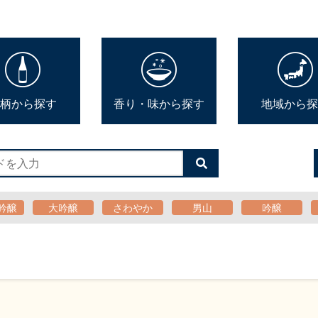
柄から探す
香り・味から探す
地域から探
検
索
す
る
吟醸
大吟醸
さわやか
男山
吟醸