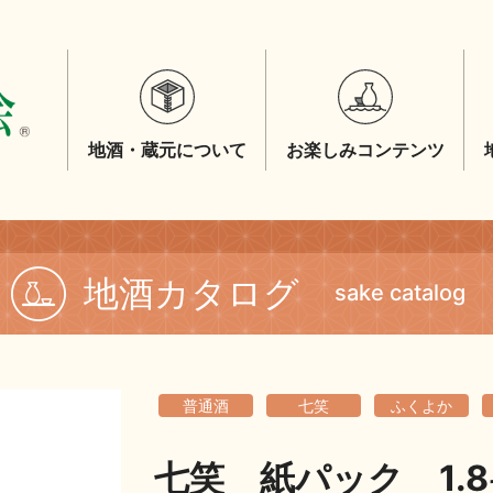
地酒・蔵元について
お楽しみコンテンツ
地酒カタログ
sake catalog
普通酒
七笑
ふくよか
七笑 紙パック 1.8