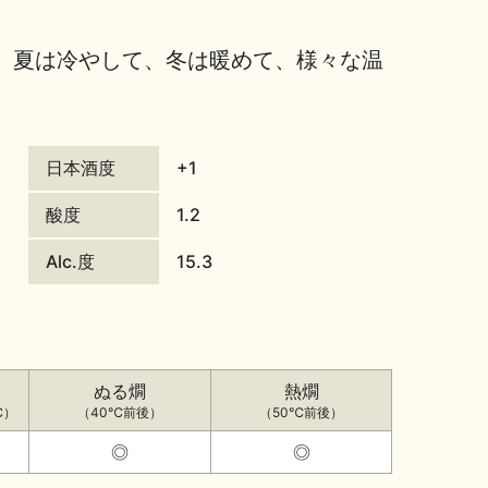
 夏は冷やして、冬は暖めて、様々な温
日本酒度
+1
酸度
1.2
Alc.度
15.3
ぬる燗
熱燗
℃）
（40℃前後）
（50℃前後）
◎
◎