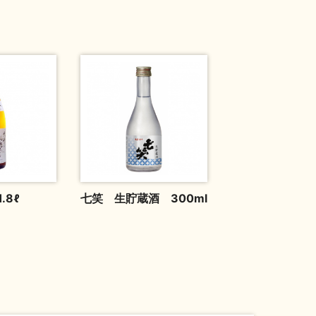
.8ℓ
七笑 生貯蔵酒 300ml