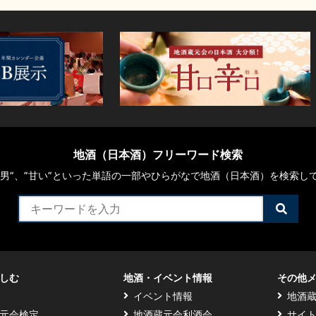
地酒（日本酒）フリーワード検索
や“男”、”甘い”といった単語の一部やひらがなで地酒（日本酒）を検索し
検
索
す
る
しむ
地酒・イベント情報
その他
イベント情報
地酒
元会検定
地酒蔵元会利酒会
サイ