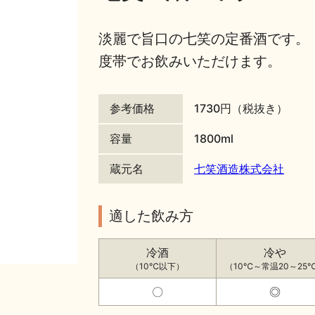
淡麗で旨口の七笑の定番酒です。
度帯でお飲みいただけます。
参考価格
1730円（税抜き）
容量
1800ml
蔵元名
七笑酒造株式会社
適した飲み方
冷酒
冷や
（10℃以下）
（10℃～常温20～25
〇
◎