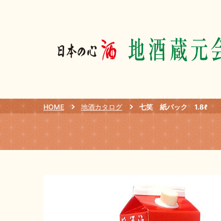
HOME
地酒カタログ
七笑 紙パック 1.8ℓ