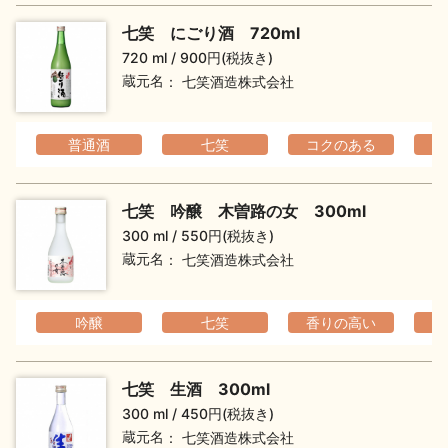
七笑 にごり酒 720ml
720 ml
900円(税抜き)
蔵元名
七笑酒造株式会社
普通酒
七笑
コクのある
七笑 吟醸 木曽路の女 300ml
300 ml
550円(税抜き)
蔵元名
七笑酒造株式会社
吟醸
七笑
香りの高い
フ
七笑 生酒 300ml
300 ml
450円(税抜き)
蔵元名
七笑酒造株式会社