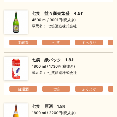
イベント情報TOP
新商品・おすすめ商品
七笑 益々商売繁盛 4.5ℓ
4500 ml
9091円(税抜き)
蔵元名
七笑酒造株式会社
本醸造
七笑
すっきり
季節の商品
イベント情報
七笑 紙パック 1.8ℓ
1800 ml
1730円(税抜き)
蔵元名
七笑酒造株式会社
地酒蔵元会WEB展示会
地酒蔵元会利酒会
普通酒
七笑
ふくよか
七笑 原酒 1.8ℓ
美味しい地酒の選び方
1800 ml
2200円(税抜き)
地酒蔵元会とは