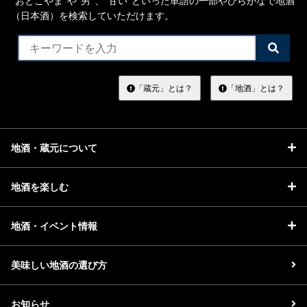
“おとこやま”や“男”、”甘い”といった単語の一部やひらがなで地酒
（日本酒）を検索していただけます。
検
索
す
る
「蔵元」とは？
「地酒」とは？
地酒・蔵元について
地酒を楽しむ
地酒・イベント情報
美味しい地酒の選び方
お知らせ