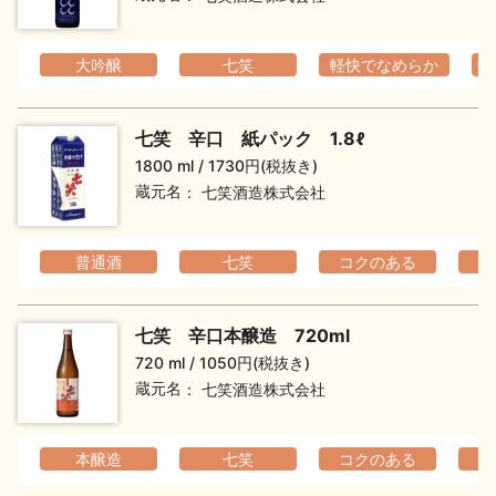
大吟醸
七笑
軽快でなめらか
七笑 辛口 紙パック 1.8ℓ
1800 ml
1730円(税抜き)
蔵元名
七笑酒造株式会社
普通酒
七笑
コクのある
七笑 辛口本醸造 720ml
720 ml
1050円(税抜き)
蔵元名
七笑酒造株式会社
本醸造
七笑
コクのある