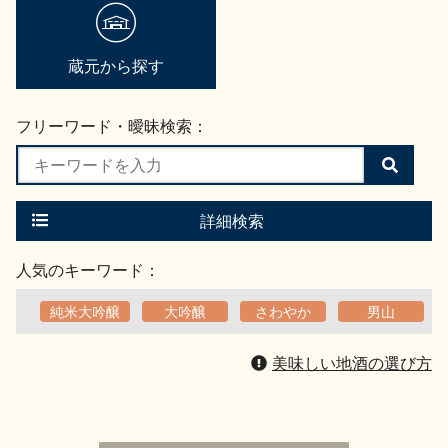
地酒用語集
地酒解体新書
蔵元から探す
フリーワード・曖昧検索：
お楽しみコンテンツ
検
索
す
る
詳細検索
人気のキーワード：
純米大吟醸
大吟醸
さわやか
男山
歳時記
地酒蔵元会検定
美味しい地酒の選び方