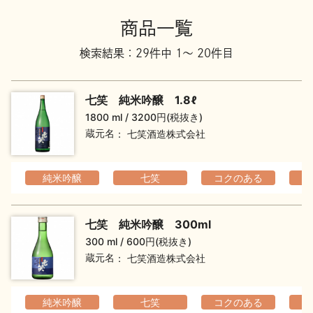
地酒川柳
地酒小説
商品一覧
検索結果：29件中 1～ 20件目
七笑 純米吟醸 1.8ℓ
1800 ml
3200円(税抜き)
蔵元名
七笑酒造株式会社
日本酒の楽しみ方特集
純米吟醸
七笑
コクのある
地酒・イベント情報
七笑 純米吟醸 300ml
300 ml
600円(税抜き)
蔵元名
七笑酒造株式会社
純米吟醸
七笑
コクのある