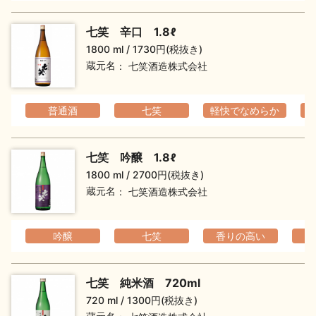
七笑 辛口 1.8ℓ
1800 ml
1730円(税抜き)
蔵元名
七笑酒造株式会社
普通酒
七笑
軽快でなめらか
七笑 吟醸 1.8ℓ
1800 ml
2700円(税抜き)
蔵元名
七笑酒造株式会社
吟醸
七笑
香りの高い
フ
七笑 純米酒 720ml
720 ml
1300円(税抜き)