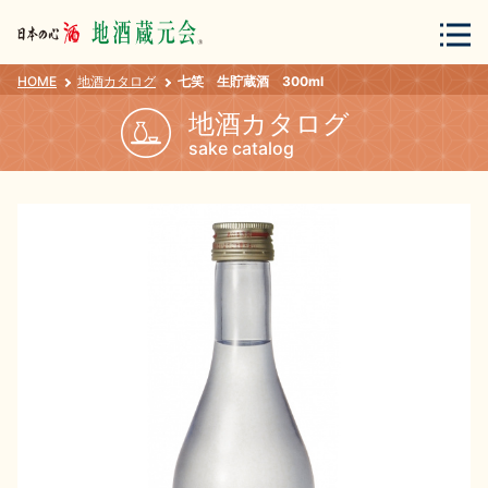
HOME
地酒カタログ
七笑 生貯蔵酒 300ml
会員登録
ログイン
地酒カタログ
sake catalog
地酒・蔵元について
蔵元紀行
地酒カタログ