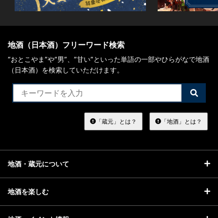
地酒（日本酒）フリーワード検索
“おとこやま”や“男”、”甘い”といった単語の一部やひらがなで地酒
（日本酒）を検索していただけます。
検
索
す
る
「蔵元」とは？
「地酒」とは？
地酒・蔵元について
地酒を楽しむ