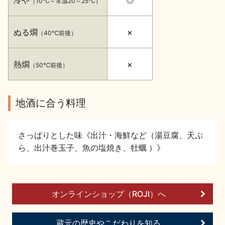
（10℃～常温20～25℃）
イベント情報TOP
新商品・おすすめ商品
ぬる燗
×
（40℃前後）
熱燗
×
（50℃前後）
季節の商品
イベント情報
地酒に合う料理
さっぱりとした味《出汁・海鮮など（湯豆腐、天ぷ
ら、出汁巻玉子、魚の塩焼き、牡蠣 ）》
地酒蔵元会WEB展示会
地酒蔵元会利酒会
オンラインショップ（ROJI）へ
美味しい地酒の選び方
地酒蔵元会とは
蔵元の歴史やこだわりを知る