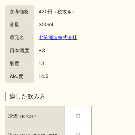
地酒川柳
地酒小説
参考価格
430円（税抜き）
容量
300ml
蔵元名
七笑酒造株式会社
日本酒度
+3
日本酒の楽しみ方特集
酸度
1.1
Alc.度
14.5
地酒・イベント情報
適した飲み方
冷酒
◎
（10℃以下）
冷や
◎