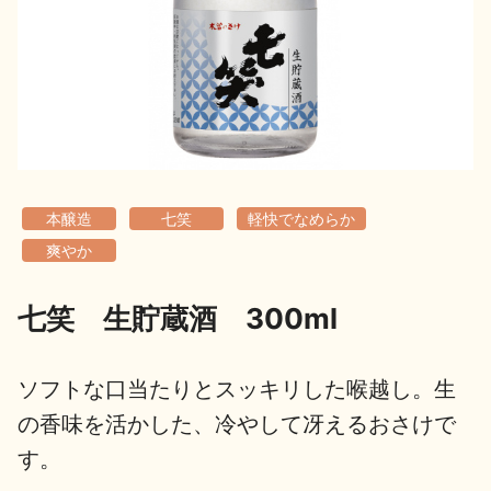
地酒用語集
地酒解体新書
お楽しみコンテンツ
本醸造
七笑
軽快でなめらか
爽やか
七笑 生貯蔵酒 300ml
歳時記
地酒蔵元会検定
ソフトな口当たりとスッキリした喉越し。生
の香味を活かした、冷やして冴えるおさけで
す。