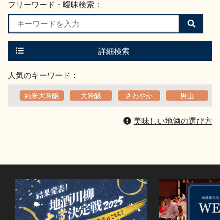
フリーワード・曖昧検索：
検
索
す
る
詳細検索
人気のキーワード：
純米大吟醸
大吟醸
さわやか
男山
美味しい地酒の選び方