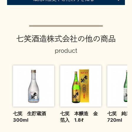
お問い合わせ
七笑酒造株式会社の他の商品
product
七笑 生貯蔵酒
七笑 本醸造 金
七笑 純
300ml
箔入 1.8ℓ
720ml