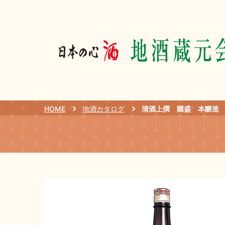
HOME
地酒カタログ
清酒上撰 國盛 本醸造