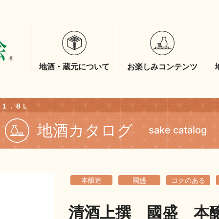
地酒・蔵元について
お楽しみコンテンツ
 １．８Ｌ
地酒カタログ
sake catalog
本醸造
國盛
コクのある
清酒上撰 國盛 本