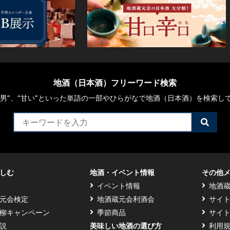
地酒（日本酒）フリーワード検索
や“男”、”甘い”といった単語の一部やひらがなで地酒（日本酒）を検索し
検
索
す
る
しむ
地酒・イベント情報
その他
イベント情報
地酒
元会検定
地酒蔵元会利酒会
サイ
柳キャンペーン
季節商品
サイ
説
美味しい地酒の選び方
利用