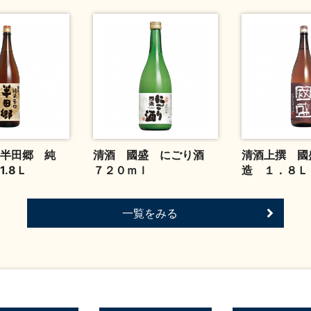
半田郷 純
清酒 國盛 にごり酒
清酒上撰 國
.8Ｌ
７２０ｍｌ
造 １．８Ｌ
一覧をみる