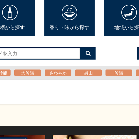
柄から探す
香り・味から探す
地域から探
検
索
す
る
吟醸
大吟醸
さわやか
男山
吟醸