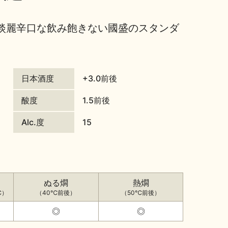
淡麗辛口な飲み飽きない國盛のスタンダ
日本酒度
+3.0前後
酸度
1.5前後
Alc.度
15
ぬる燗
熱燗
℃）
（40℃前後）
（50℃前後）
◎
◎