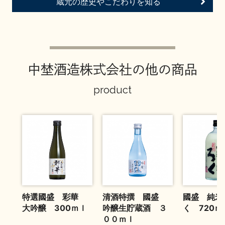
蔵元の歴史やこだわりを知る
お問い合わせ
中埜酒造株式会社の他の商品
product
特選國盛 彩華
清酒特撰 國盛
國盛 純米
大吟醸 300ｍｌ
吟醸生貯蔵酒 ３
く 720ｍ
００ｍｌ