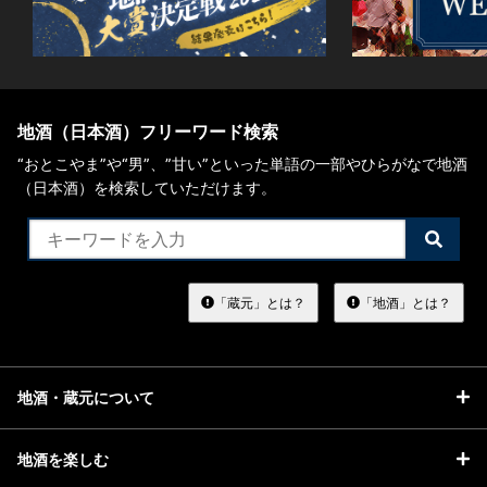
地酒（日本酒）フリーワード検索
“おとこやま”や“男”、”甘い”といった単語の一部やひらがなで地酒
（日本酒）を検索していただけます。
検
索
す
る
「蔵元」とは？
「地酒」とは？
地酒・蔵元について
地酒を楽しむ