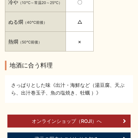
冷や
〇
（10℃～常温20～25℃）
イベント情報TOP
新商品・おすすめ商品
ぬる燗
△
（40℃前後）
熱燗
×
（50℃前後）
季節の商品
イベント情報
地酒に合う料理
さっぱりとした味《出汁・海鮮など（湯豆腐、天ぷ
ら、出汁巻玉子、魚の塩焼き、牡蠣 ）》
地酒蔵元会WEB展示会
地酒蔵元会利酒会
オンラインショップ（ROJI）へ
美味しい地酒の選び方
地酒蔵元会とは