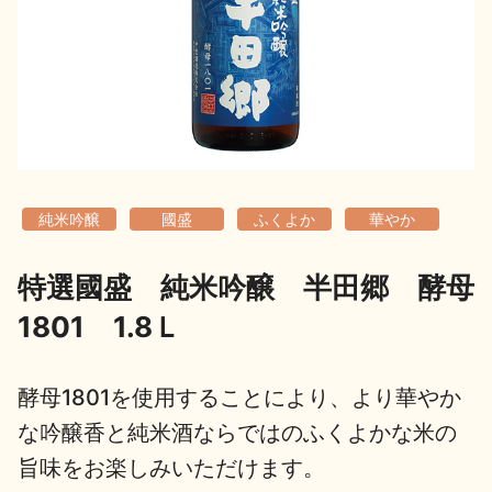
地酒用語集
地酒解体新書
お楽しみコンテンツ
純米吟醸
國盛
ふくよか
華やか
特選國盛 純米吟醸 半田郷 酵母
1801 1.8Ｌ
歳時記
地酒蔵元会検定
酵母1801を使用することにより、より華やか
な吟醸香と純米酒ならではのふくよかな米の
旨味をお楽しみいただけます。