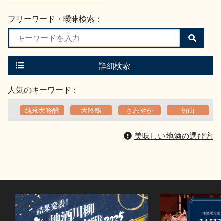
フリーワード・曖昧検索：
検
索
す
る
詳細検索
人気のキーワード：
純米大吟醸
大吟醸
さわやか
男山
美味しい地酒の選び方