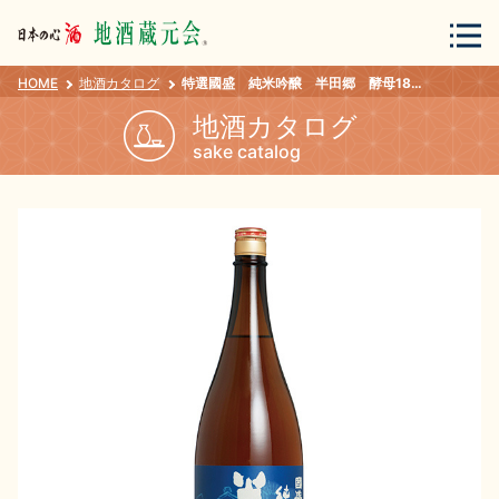
HOME
地酒カタログ
特選國盛 純米吟醸 半田郷 酵母1801 1.8Ｌ
会員登録
ログイン
地酒カタログ
sake catalog
地酒・蔵元について
蔵元紀行
地酒カタログ