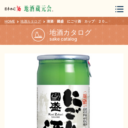
HOME
地酒カタログ
清酒 國盛 にごり酒 カップ ２００ｍｌ
会員登録
ログイン
地酒カタログ
sake catalog
地酒・蔵元について
蔵元紀行
地酒カタログ