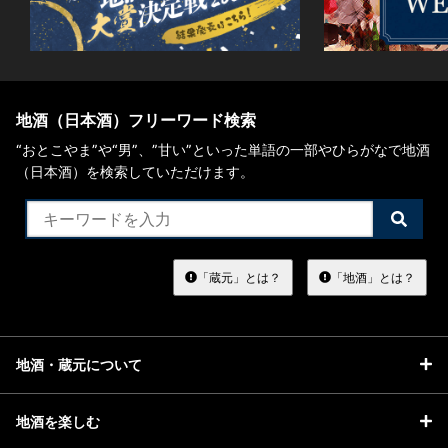
地酒（日本酒）フリーワード検索
“おとこやま”や“男”、”甘い”といった単語の一部やひらがなで地酒
（日本酒）を検索していただけます。
検
索
す
る
「蔵元」とは？
「地酒」とは？
地酒・蔵元について
地酒を楽しむ