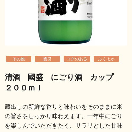
地酒用語集
地酒解体新書
お楽しみコンテンツ
その他
國盛
コクのある
ふくよか
清酒 國盛 にごり酒 カップ
２００ｍｌ
歳時記
地酒蔵元会検定
蔵出しの新鮮な香りと味わいをそのままに米
の旨さをしっかり味わえます。一年中にごり
を楽しんでいただきたく、サラリとした甘味