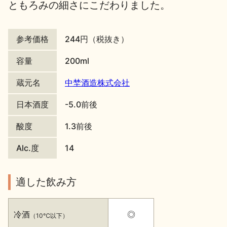
ともろみの細さにこだわりました。
地酒川柳
地酒小説
参考価格
244円（税抜き）
容量
200ml
蔵元名
中埜酒造株式会社
日本酒の楽しみ方特集
日本酒度
-5.0前後
酸度
1.3前後
地酒・イベント情報
Alc.度
14
適した飲み方
冷酒
◎
（10℃以下）