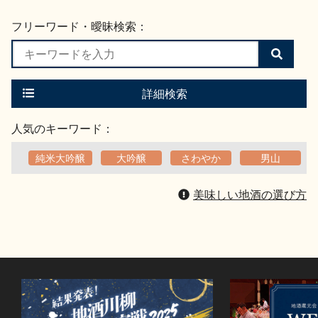
フリーワード・曖昧検索：
検
索
す
る
詳細検索
人気のキーワード：
純米大吟醸
大吟醸
さわやか
男山
美味しい地酒の選び方