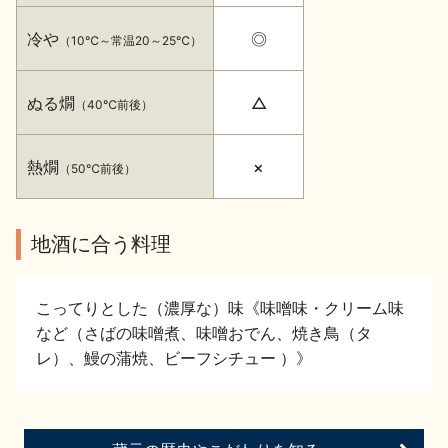
イベント情報TOP
新商品・おすすめ商品
冷や
◎
（10℃～常温20～25℃）
ぬる燗
△
（40℃前後）
熱燗
×
（50℃前後）
季節の商品
イベント情報
地酒に合う料理
こってりとした（濃厚な）味《味噌味・クリーム味
など（さばの味噌煮、味噌おでん、焼き鳥（タ
地酒蔵元会WEB展示会
地酒蔵元会利酒会
レ）、鰻の蒲焼、ビーフシチュー ）》
美味しい地酒の選び方
地酒蔵元会とは