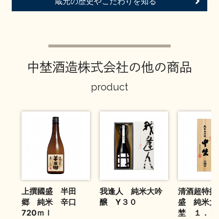
蔵元の歴史やこだわりを知る
お問い合わせ
中埜酒造株式会社の他の商品
product
上撰國盛 半田
我逢人 純米大吟
清酒超特撰
郷 純米 辛口
醸 Y３０
盛 純米大
720ｍｌ
埜 １．８